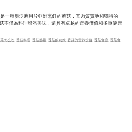
椎茸），是一種廣泛應用於亞洲烹飪的蘑菇，其肉質質地和獨特的
菇不僅為料理增添美味，還具有卓越的營養價值和多重健康
香菇怎么吃
,
香菇料理
,
香菇熱量
,
香菇的功效
,
香菇的营养价值
,
香菇食療
,
香菇食