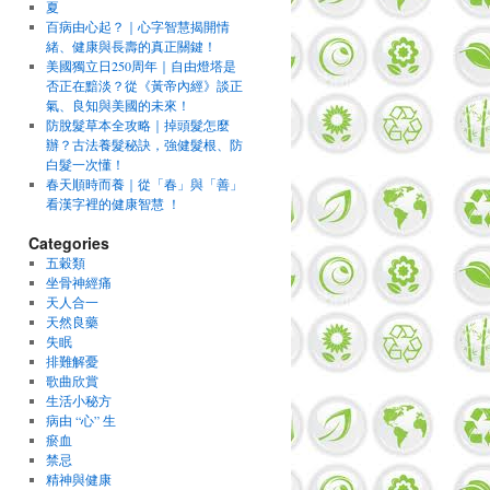
夏
百病由心起？｜心字智慧揭開情
緒、健康與長壽的真正關鍵！
美國獨立日250周年｜自由燈塔是
否正在黯淡？從《黃帝內經》談正
氣、良知與美國的未來！
防脫髮草本全攻略｜掉頭髮怎麼
辦？古法養髮秘訣，強健髮根、防
白髮一次懂！
春天順時而養｜從「春」與「善」
看漢字裡的健康智慧 ！
Categories
五穀類
坐骨神經痛
天人合一
天然良藥
失眠
排難解憂
歌曲欣賞
生活小秘方
病由 “心” 生
瘀血
禁忌
精神與健康