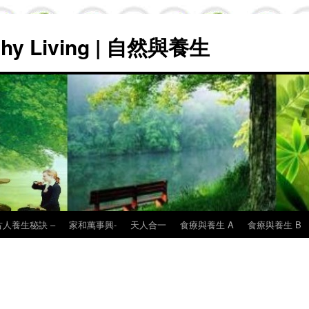
lthy Living | 自然與養生
古人養生秘訣 –
家和萬事興-
天人合一
食療與養生 A
食療與養生 B