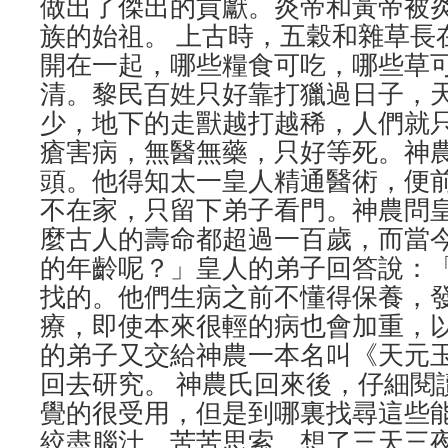
做出了傑出的貢獻。炎帝和黃帝被
族的始祖。 上古時，五穀和雜草長
開在一起，哪些糧食可吃，哪些草
清。黎民百姓只好靠打獵過日子，
少，地下的走獸越打越稀，人們就
瘡害病，無醫無藥，只好等死。神
頭。他得知太一皇人精通醫術，便
不在家，只留下弟子看門。神農問
麼古人的壽命都超過一百歲，而當
的年齡呢？」皇人的弟子回答說：
找的。他們生病之前不懂得保養，
療，即使本來很輕的病也會加重，
的弟子又交給神農一本名叫《天元
回去研究。 神農氏回來後，仔細閱
覺的很受用，但是到哪裏找尋這些
絞盡腦汁，苦苦思索，想了三天三