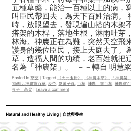
五種草藥，能治一百種以上的病，
叫臣民帶回去，為天下百姓治病。 
時，放眼望去，發現遍山搭的木架
搭架的木桿，落地生根，淋雨吐芽
林海。神農正在為難，突然天空飛
護身的幾位臣民，接上天庭去了。
草，造福人間的功績，老百姓就把
名為「神農架」。 －－轉自 明慧
Posted in
草藥
|
Tagged
《天元玉冊》
,
《神農本草》
,
「神農架
間傳說:神農嘗百草
,
炎帝
,
炎黃子孫
,
百草
,
神農，嘗百草
,
神農嘗百
豆子，高粱
|
Leave a comment
Natural and Healthy Living | 自然與養生