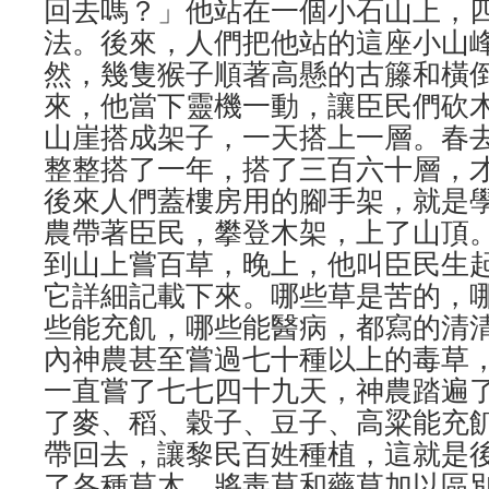
回去嗎？」他站在一個小石山上，
法。後來，人們把他站的這座小山
然，幾隻猴子順著高懸的古籐和橫
來，他當下靈機一動，讓臣民們砍
山崖搭成架子，一天搭上一層。春
整整搭了一年，搭了三百六十層，才
後來人們蓋樓房用的腳手架，就是
農帶著臣民，攀登木架，上了山頂
到山上嘗百草，晚上，他叫臣民生
它詳細記載下來。哪些草是苦的，
些能充飢，哪些能醫病，都寫的清
內神農甚至嘗過七十種以上的毒草
一直嘗了七七四十九天，神農踏遍
了麥、稻、穀子、豆子、高粱能充
帶回去，讓黎民百姓種植，這就是
了各種草木，將毒草和藥草加以區