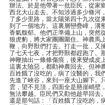
辦法。於是他帶著一批臣民，從家
西北大山走去。不知涉過多少條河
了多少里路，當太陽第四十九次從
到了一個地方。這裏層巒疊嶂，溝
香氣馥郁。他們正準備上山，突然
狼虎豹，將大家團團圍住。神農馬
鞭，向野獸們打去。打走一批，又
了七天七夜，才把野獸都趕跑了。
神鞭抽出一條條傷痕，後來變成皮上
這裏太險惡，都勸神農回去。但神
百姓餓了沒吃的，病了沒醫的，我
先進了峽谷，來到一座大山腳下。
雲，望不見頂，四面全是懸崖峭壁
無法攀越。臣民們又勸他趁早回去
還是那句話：「百姓餓了沒吃的，