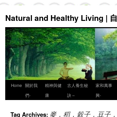
Natural and Healthy Living
Skip
Home
關於我
精神與健
古人養生秘
家和萬事
to
們-
康
訣 –
興-
content
麥，稻，穀子，豆子
Tag Archives: