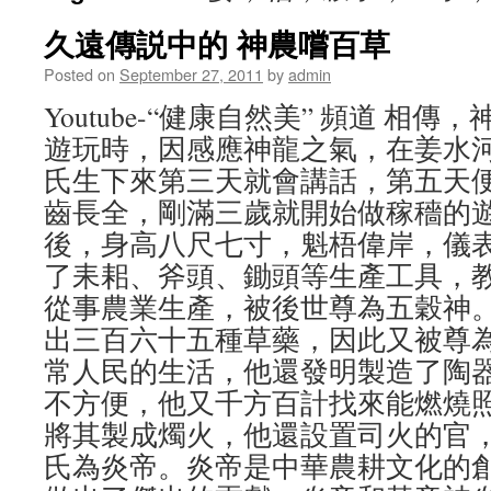
久遠傳説中的 神農嚐百草
Posted on
September 27, 2011
by
admin
Youtube-“健康自然美” 頻道 相
遊玩時，因感應神龍之氣，在姜水
氏生下來第三天就會講話，第五天
齒長全，剛滿三歲就開始做稼穡的
後，身高八尺七寸，魁梧偉岸，儀
了耒耜、斧頭、鋤頭等生產工具，
從事農業生產，被後世尊為五穀神
出三百六十五種草藥，因此又被尊
常人民的生活，他還發明製造了陶
不方便，他又千方百計找來能燃燒
將其製成燭火，他還設置司火的官
氏為炎帝。炎帝是中華農耕文化的