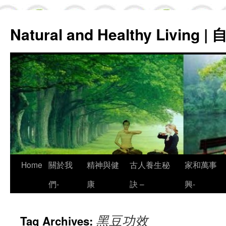
Natural and Healthy Living
Skip
Home
關於我
精神與健
古人養生秘
家和萬事
to
們-
康
訣 –
興-
content
黑豆功效
Tag Archives: