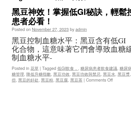
黑豆神效！掌握低GI秘訣，輕鬆
患者必看！
Posted on
November 27, 2023
by
admin
黑豆控制血糖水平：黑豆含有低GI
化合物，這意味著它們會導致血糖
制血糖水平-
Posted in
花草
|
Tagged
低GI飲食，
,
糖尿病患者飲食建議
,
糖尿
糖管理
,
降低升糖指數
,
黑豆功效
,
黑豆功效與禁忌
,
黑豆水
,
黑豆漿
on
些
,
黑豆的好处
,
黑豆粉
,
黑豆腐
,
黑豆茶
|
Comments Off
黑
豆
神
效！
掌
握
低
GI