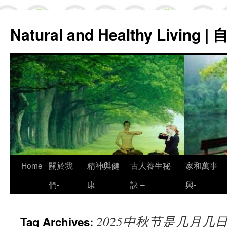
Natural and Healthy Living
Skip
Home
關於我
精神與健
古人養生秘
家和萬事
to
們-
康
訣 –
興-
content
2025中秋节是几月几
Tag Archives: