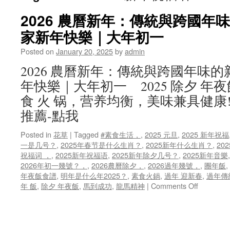
2026 農曆新年：傳統與跨國年
家新年快樂｜大年初一
Posted on
January 20, 2025
by
admin
2026 農曆新年：傳統與跨國年味
年快樂｜大年初一 2025 除夕 
食 火 锅，营养均衡，美味兼具健康
推薦-點我
Posted in
花草
|
Tagged
#素食生活，
,
2025 元旦
,
2025 新年祝福
一是几号？
,
2025年春节是什么生肖？
,
2025新年什么生肖？
,
20
祝福词 ，
,
2025新年祝福语
,
2025新年除夕几号？
,
2025新年音樂
2026年初一幾號？，
,
2026農曆除夕，
,
2026過年幾號，
,
團年飯
,
年夜飯食譜
,
明年是什么年2025？
,
素食火鍋
,
過年 迎新春
,
過年傳
on
年 飯
,
除夕 年夜飯
,
馬到成功
,
龍馬精神
|
Comments Off
2026
農
曆
新