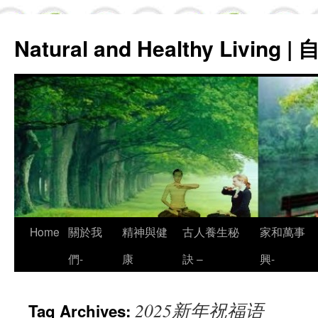
Natural and Healthy Living
Skip
Home
關於我
精神與健
古人養生秘
家和萬事
to
們-
康
訣 –
興-
content
2025新年祝福语
Tag Archives: