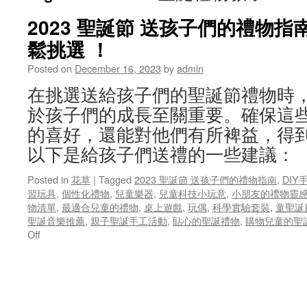
2023 聖誕節 送孩子們的禮物
鬆挑選 ！
Posted on
December 16, 2023
by
admin
在挑選送給孩子們的聖誕節禮物時
於孩子們的成長至關重要。確保這
的喜好，還能對他們有所裨益，得
以下是給孩子們送禮的一些建議
Posted in
花草
|
Tagged
2023 聖誕節 送孩子們的禮物指南
,
DIY
習玩具
,
個性化禮物
,
兒童樂器
,
兒童科技小玩意
,
小朋友的禮物靈
物清單
,
最適合兒童的禮物
,
桌上遊戲
,
玩偶
,
科學實驗套裝
,
童聖誕
聖誕音樂推薦
,
親子聖誕手工活動
,
貼心的聖誕禮物
,
購物兒童的聖
on
Off
2023
聖
誕
節
送