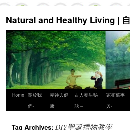
Natural and Healthy Living
Skip
Home
關於我
精神與健
古人養生秘
家和萬事
to
們-
康
訣 –
興-
content
DIY聖誕禮物教學
Tag Archives: