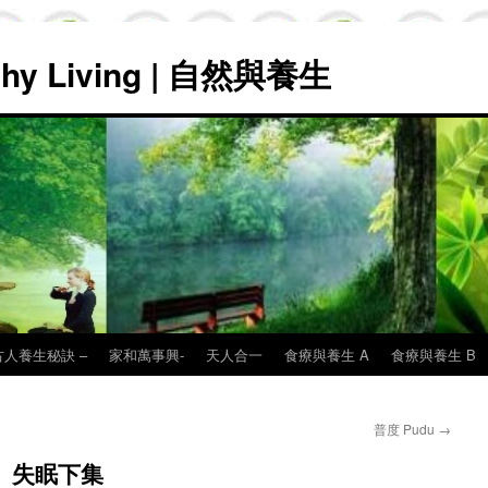
lthy Living | 自然與養生
古人養生秘訣 –
家和萬事興-
天人合一
食療與養生 A
食療與養生 B
普度 Pudu
→
 失眠下集