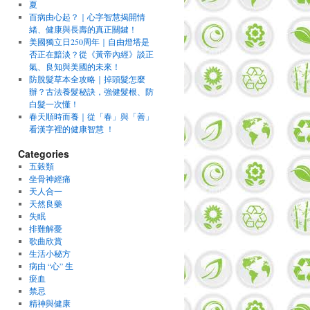
夏
百病由心起？｜心字智慧揭開情
緒、健康與長壽的真正關鍵！
美國獨立日250周年｜自由燈塔是
否正在黯淡？從《黃帝內經》談正
氣、良知與美國的未來！
防脫髮草本全攻略｜掉頭髮怎麼
辦？古法養髮秘訣，強健髮根、防
白髮一次懂！
春天順時而養｜從「春」與「善」
看漢字裡的健康智慧 ！
Categories
五穀類
坐骨神經痛
天人合一
天然良藥
失眠
排難解憂
歌曲欣賞
生活小秘方
病由 “心” 生
瘀血
禁忌
精神與健康