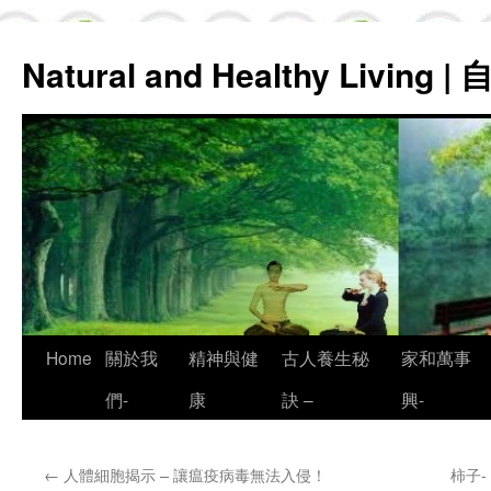
Natural and Healthy Living
Skip
Home
關於我
精神與健
古人養生秘
家和萬事
to
們-
康
訣 –
興-
content
←
人體細胞揭示 – 讓瘟疫病毒無法入侵！
柿子