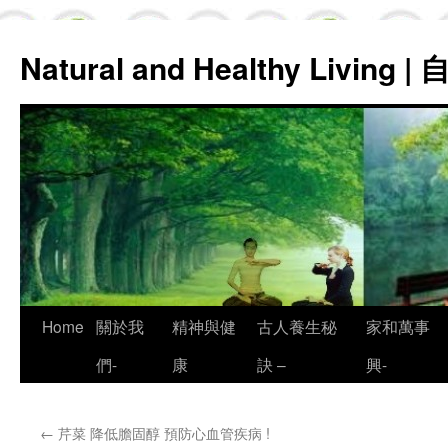
Natural and Healthy Living
Skip
Home
關於我
精神與健
古人養生秘
家和萬事
to
們-
康
訣 –
興-
content
←
芹菜 降低膽固醇 預防心血管疾病 !