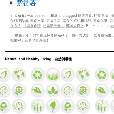
紫番薯
This entry was posted in
花草
and tagged
健康素食
,
印度素食
,
海
食料理教學
,
素食早餐
,
素食生活
,
素食的好处和挑战
,
素食食譜
,
素
煲方法
,
豆腐煲食譜
,
豆腐茄子煲，
,
韩国豆腐煲
. Bookmark the
pe
←
提高免疫！強力抗流感食療系列 6 – 維生素D震
飲食抗病毒
撼揭密，秋冬健康必備！
Natural and Healthy Living | 自然與養生