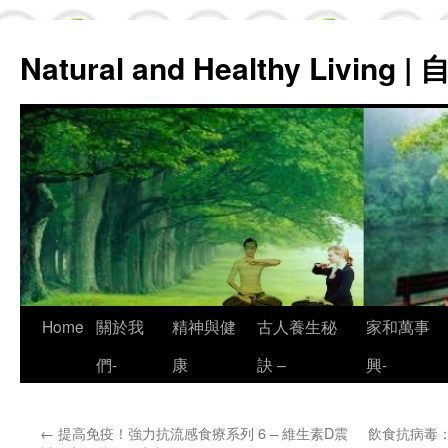
Natural and Healthy Living
Skip
Home
關於我
精神與健
古人養生秘
家和萬事
to
們-
康
訣 –
興-
content
←
提高免疫！強力抗流感食療系列 6 – 維生素D震
飲食抗病毒