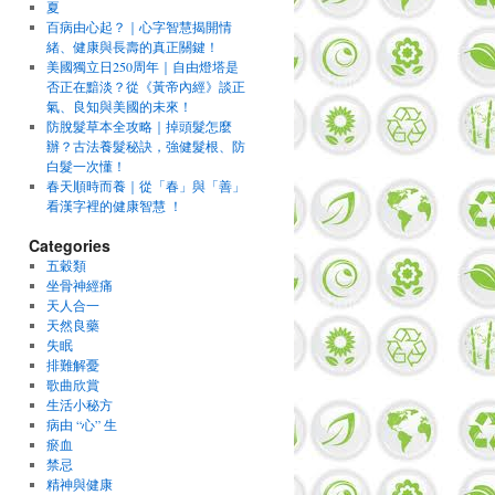
夏
百病由心起？｜心字智慧揭開情
緒、健康與長壽的真正關鍵！
美國獨立日250周年｜自由燈塔是
否正在黯淡？從《黃帝內經》談正
氣、良知與美國的未來！
防脫髮草本全攻略｜掉頭髮怎麼
辦？古法養髮秘訣，強健髮根、防
白髮一次懂！
春天順時而養｜從「春」與「善」
看漢字裡的健康智慧 ！
Categories
五穀類
坐骨神經痛
天人合一
天然良藥
失眠
排難解憂
歌曲欣賞
生活小秘方
病由 “心” 生
瘀血
禁忌
精神與健康