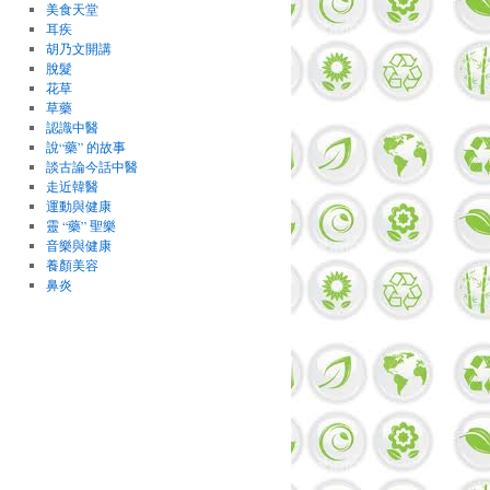
美食天堂
耳疾
胡乃文開講
脫髮
花草
草藥
認識中醫
說“藥” 的故事
談古論今話中醫
走近韓醫
運動與健康
靈 “藥” 聖樂
音樂與健康
養顏美容
鼻炎