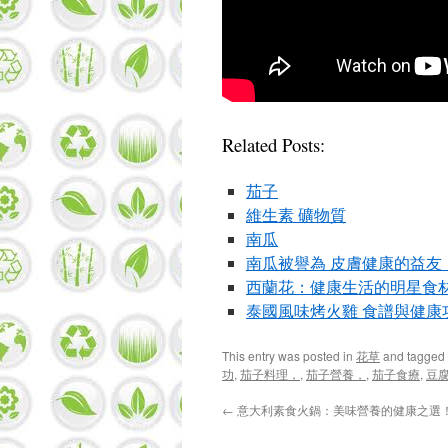
Related Posts:
茄子
維生素 礦物質
南瓜
南瓜被譽為 皮膚健康的益友 
西蘭花：健康生活的明星食
泰國風味烤火雞 食譜與健康
This entry was posted in
花草
and tagged
功
,
茄子料理，
,
茄子營養，
,
茄子食療
,
豆
←
意大利素食火鍋：美味營養的健康之選