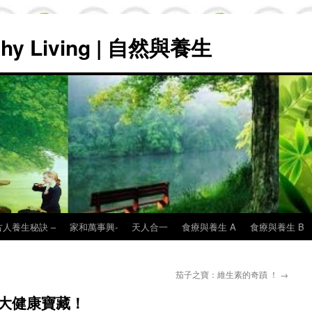
lthy Living | 自然與養生
古人養生秘訣 –
家和萬事興-
天人合一
食療與養生 A
食療與養生 B
！
茄子之寶：維生素的奇蹟 ！
→
大健康寶藏！