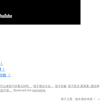
！
材！
功效 ！
怎么做茄子好看又好吃，
,
茄子做法大全，
,
茄子好處
,
茄子富含 葉黃素- 護目神
腐茄子煲，
. Bookmark the
permalink
.
！
茄子之寶：維生素的奇蹟 ！
→