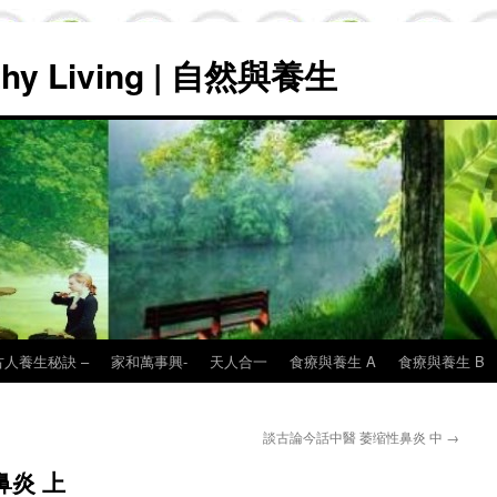
lthy Living | 自然與養生
古人養生秘訣 –
家和萬事興-
天人合一
食療與養生 A
食療與養生 B
談古論今話中醫 萎缩性鼻炎 中
→
鼻炎 上