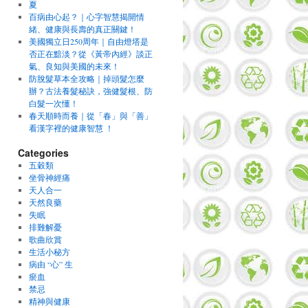
夏
百病由心起？｜心字智慧揭開情
緒、健康與長壽的真正關鍵！
美國獨立日250周年｜自由燈塔是
否正在黯淡？從《黃帝內經》談正
氣、良知與美國的未來！
防脫髮草本全攻略｜掉頭髮怎麼
辦？古法養髮秘訣，強健髮根、防
白髮一次懂！
春天順時而養｜從「春」與「善」
看漢字裡的健康智慧 ！
Categories
五穀類
坐骨神經痛
天人合一
天然良藥
失眠
排難解憂
歌曲欣賞
生活小秘方
病由 “心” 生
瘀血
禁忌
精神與健康