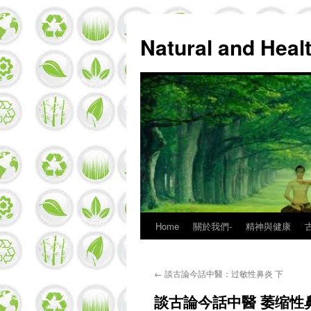
Natural and Hea
Home
關於我們-
精神與健康
Skip
to
←
談古論今話中醫：过敏性鼻炎 下
content
談古論今話中醫 萎缩性