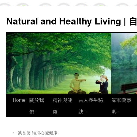
Natural and Healthy Living
Skip
Home
關於我
精神與健
古人養生秘
家和萬事
to
們-
康
訣 –
興-
content
←
紫番薯 維持心臟健康