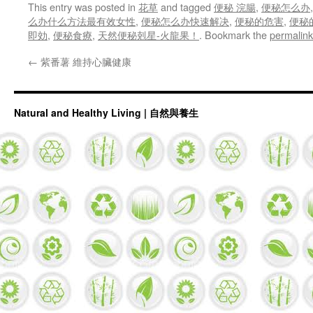
This entry was posted in
花草
and tagged
便秘 浣腸
,
便秘怎么办
么办什么方法最有效女性
,
便秘怎么办快速解决
,
便秘的危害
,
便秘
即効
,
便秘食療
,
天然便秘剋星-火龍果！
. Bookmark the
permalink
←
紫番薯 維持心臟健康
Natural and Healthy Living | 自然與養生