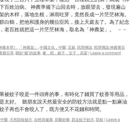
下百姓治病。 神農準備下山回去時，放眼望去，發現遍山
架的木桿，落地生根，淋雨吐芽，竟然長成一片茫茫林海。
群白鶴，把他和護身的幾位臣民，接上天庭去了。為了紀念
，老百姓就把這一片茫茫林海，取名為「神農架」。 －－
神農本草》
,
「神農架」
,
中國文化，中醫
,
五穀
,
民間傳說
,
民間傳說:神農嘗百
農嘗百草
,
關於“藥”的故事
,
麥，稻，穀子，豆子，高粱
|
Leave a comment
果被蚊子咬是一件頭疼的事，有時化了錢買了蚊香等用品，
是太好。 聽朋友說天然最安全的防蚊方法就是點一點麻油
蚊子再也不會咬人了，既方便又不花錢和時間。
，中醫
,
天然防蚊秘方
,
自然與健康
,
良醫妙藥
,
趕走蚊子妙方
,
防蚊
|
Leave a