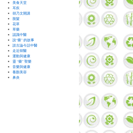
美食天堂
耳疾
胡乃文開講
脫髮
花草
草藥
認識中醫
說“藥” 的故事
談古論今話中醫
走近韓醫
運動與健康
靈 “藥” 聖樂
音樂與健康
養顏美容
鼻炎