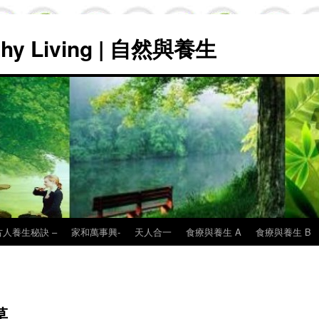
lthy Living | 自然與養生
古人養生秘訣 –
家和萬事興-
天人合一
食療與養生 A
食療與養生 B
草