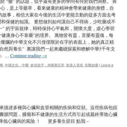
於 “藥” 的話題，似乎還有更多的學問有待於我們洞察。 善
身心，是上等藥草，看來健康的精神會帶來健康的身體，自
” 的故事，相信大家在今後的生活中更能主動的從多方面去考
學問和保健的知識。 要想做到如何讓自己不得病，少吃藥或不
一” 的宇宙規律，時時保持心平氣和，開懷大度，虛心學習
“健康身心不靠藥”的境界。 萬物皆有靈，音樂有靈魂，每
年燦爛的中華文化不只僅僅限於在字的表面上，她的真正精
自然與養生” 裏讓我們一起來繼續探索和瞭解中華5千年文
- …
Continue reading
→
故事
,
中國文化，中醫
,
倉頡造字，神農嘗百草
,
新唐人電視
,
良醫妙藥
|
Leave a
來描述多種與心臟和血管相關的疾病和症狀。這些疾病包括
瓣膜問題，腫瘤和不健康的生活方式而引起或最終導致心臟
 降低心臟病的風險 ！ 更多養生節目 點我 –