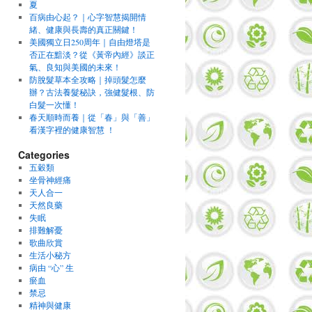
夏
百病由心起？｜心字智慧揭開情
緒、健康與長壽的真正關鍵！
美國獨立日250周年｜自由燈塔是
否正在黯淡？從《黃帝內經》談正
氣、良知與美國的未來！
防脫髮草本全攻略｜掉頭髮怎麼
辦？古法養髮秘訣，強健髮根、防
白髮一次懂！
春天順時而養｜從「春」與「善」
看漢字裡的健康智慧 ！
Categories
五穀類
坐骨神經痛
天人合一
天然良藥
失眠
排難解憂
歌曲欣賞
生活小秘方
病由 “心” 生
瘀血
禁忌
精神與健康