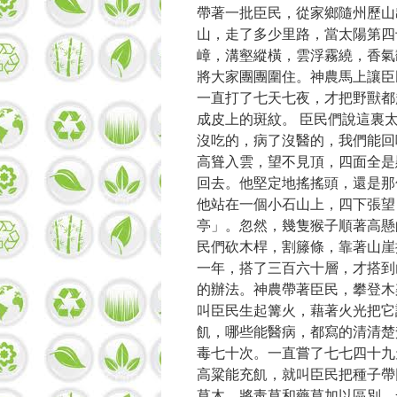
帶著一批臣民，從家鄉隨州歷山
山，走了多少里路，當太陽第四
嶂，溝壑縱橫，雲浮霧繞，香氣
將大家團團圍住。神農馬上讓臣
一直打了七天七夜，才把野獸都
成皮上的斑紋。 臣民們說這裏
沒吃的，病了沒醫的，我們能回
高聳入雲，望不見頂，四面全是
回去。他堅定地搖搖頭，還是那
他站在一個小石山上，四下張望
亭」。忽然，幾隻猴子順著高懸
民們砍木桿，割籐條，靠著山崖
一年，搭了三百六十層，才搭到
的辦法。神農帶著臣民，攀登木
叫臣民生起篝火，藉著火光把它
飢，哪些能醫病，都寫的清清楚
毒七十次。一直嘗了七七四十九
高粱能充飢，就叫臣民把種子帶
草木，將毒草和藥草加以區別，