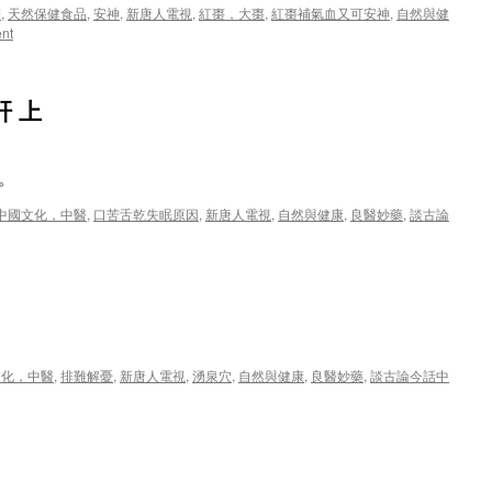
醫
,
天然保健食品
,
安神
,
新唐人電視
,
紅棗，大棗
,
紅棗補氣血又可安神
,
自然與健
nt
肝 上
。
中國文化，中醫
,
口苦舌乾失眠原因
,
新唐人電視
,
自然與健康
,
良醫妙藥
,
談古論
文化，中醫
,
排難解憂
,
新唐人電視
,
湧泉穴
,
自然與健康
,
良醫妙藥
,
談古論今話中