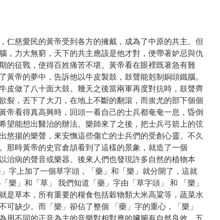
，仁慈愛民的黃帝受到各方的擁戴，成為了中原的共主。但
腦，力大無窮，天下的共主應該是他才對，便帶著妒忌與仇
期的征戰，使得百姓痛苦不堪。黃帝看在眼裡既著急有難
了黃帝的夢中，告訴他以牛皮製鼓，鼓聲能剋制銅頭鐵腦。
牛皮做了八十面大鼓。幾天之後當兩軍再度對抗時，鼓聲齊
欲裂，丟下了大刀，在地上不斷的翻滾，而蚩尤的部下個個
黃帝看得真高興時，回頭一看自己的士兵都奄奄一息，昏倒
希望能想出醫治的辦法。樂師來了之後，把士兵弓箭上的弦
出悠揚的樂聲，來安憮這些傷亡的士兵們的受創心靈。不久
。那時黃帝的史官倉頡看到了這樣的景象，就造了一個
以治病的聲音或樂器。後來人們也發現許多自然的植物本
樂」字上加了一個草字頭，「藥」和「樂」就分開了，這就
「樂」和「草」 我們知道「藥」字由「草字頭」 和 「樂」
就是草本，所有重要的糧食包括穀物類大米高粱等，蔬菜水
不可缺少。而「樂」卻佔了整個 「藥」字的重心，「樂」
為用不同的正音為主的音樂對相對應的臟腑有自然良效。五