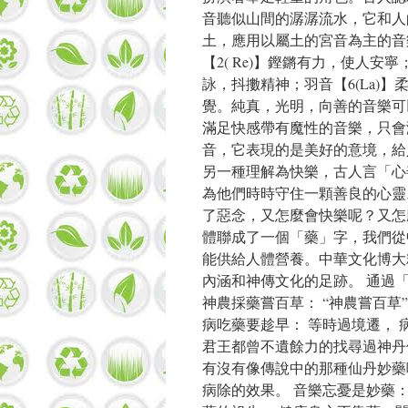
音聽似山間的潺潺流水，它和人
土，應用以屬土的宮音為主的音樂
【2( Re)】鏗鏘有力，使人安寧
詠，抖擻精神；羽音【6(La)
覺。純真，光明，向善的音樂可
滿足快感帶有魔性的音樂，只會
音，它表現的是美好的意境，給
另一種理解為快樂，古人言「心
為他們時時守住一顆善良的心靈
了惡念，又怎麼會快樂呢？又怎
體聯成了一個「藥」字，我們從
能供給人體營養。中華文化博大
內涵和神傳文化的足跡。 通過
神農採藥嘗百草： “神農嘗百草
病吃藥要趁早： 等時過境遷，
君王都曾不遺餘力的找尋過神丹
有沒有像傳說中的那種仙丹妙藥
病除的效果。 音樂忘憂是妙藥