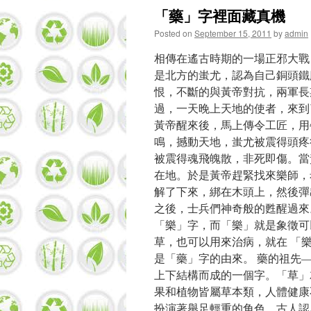
「藥」字裡面藏真機
Posted on
September 15, 2011
by
admin
相傳在遙古時期的一場正邪大戰
是北方的蚩尤，認為自己銅頭鐵
恨，不斷的與黃帝對抗，兩軍長
過，一天晚上天地的使者，來到
黃帝醒來後，馬上傳令工匠，用
鳴，撼動天地，蚩尤被震得頭疼
被震得魂飛魄散，非死即傷。當
在地。於是黃帝趕緊找來樂師，
解了下來，綁在木頭上，然後彈
之後，士兵們神奇般的甦醒過來
「樂」字，而「樂」就是象徵可
草，也可以用來治病，就在 「
是「藥」字的由來。 藥的祖先—
上下結構而成的一個字。「草」
果和植物皆屬草本類，人體健康
扮演著舉足輕重的角色。古人認