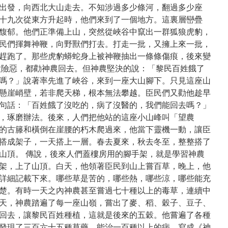
出發，向西北大山走去。不知涉過多少條河，翻過多少座
十九次從東方升起時，他們來到了一個地方。這裏層巒疊
馥郁。他們正準備上山，突然從峽谷中竄出一群狐狼虎豹，
民們揮舞神鞭，向野獸們打去。打走一批，又擁上來一批，
趕跑了。那些虎豹蟒蛇身上被神鞭抽出一條條傷痕，後來變
太險惡，都勸神農回去。但神農堅決的說：「黎民百姓餓了
嗎？」說著率先進了峽谷，來到一座大山腳下。只見這座山
懸崖峭壁，若非爬天梯，根本無法攀越。臣民們又勸他趁早
句話：「百姓餓了沒吃的，病了沒醫的，我們能回去嗎？」
，琢磨辦法。後來，人們把他站的這座小山峰叫「望農
的古籐和橫倒在崖腰的朽木爬過來，他當下靈機一動，讓臣
搭成架子，一天搭上一層。春去夏來，秋去冬至，整整搭了
山頂。 傳說，後來人們蓋樓房用的腳手架，就是學習神農
架，上了山頂。白天，他領著臣民到山上嘗百草，晚上，他
詳細記載下來。哪些草是苦的，哪些熱，哪些涼，哪些能充
楚。有時一天之內神農甚至嘗過七十種以上的毒草，連續中
天，神農踏遍了每一座山嶺，嘗出了麥、稻、穀子、豆子、
回去，讓黎民百姓種植，這就是後來的五穀。他嘗遍了各種
發現了三百六十五種草藥，能治一百種以上的病，寫成《神