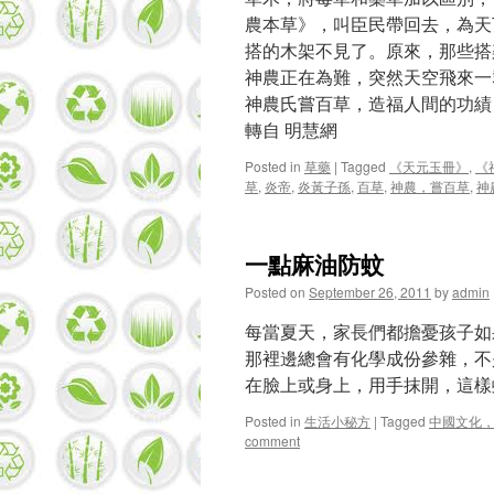
農本草》，叫臣民帶回去，為天
搭的木架不見了。原來，那些搭
神農正在為難，突然天空飛來一
神農氏嘗百草，造福人間的功績
轉自 明慧網
Posted in
草藥
|
Tagged
《天元玉冊》
,
《
草
,
炎帝
,
炎黃子孫
,
百草
,
神農，嘗百草
,
神
一點麻油防蚊
Posted on
September 26, 2011
by
admin
每當夏天，家長們都擔憂孩子如
那裡邊總會有化學成份參雜，不
在臉上或身上，用手抹開，這樣
Posted in
生活小秘方
|
Tagged
中國文化
comment