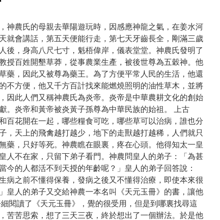
頻道 相傳，神農氏的母親去華陽遊玩時，因感應神龍之氣，在姜水河
天就會講話，第五天便能行走，第七天牙齒長全，剛滿三歲
人後，身高八尺七寸，魁梧偉岸，儀表堂堂。神農氏發明了
教授百姓開墾草莽，從事農業生產，被後世尊為五穀神。他
草藥，因此又被尊為藥王。為了方便平常人民的生活，他還
的不方便，他又千方百計找來能燃燒照明的油性草木，並將
，因此人們又稱神農氏為炎帝。炎帝是中華農耕文化的創始
獻。炎帝和黃帝被炎黃子孫尊為中華民族的始祖。 上古
和百花開在一起，哪些糧食可吃，哪些草可以治病，誰也分
子，天上的飛禽越打越少，地下的走獸越打越稀，人們就只
無藥，只好等死。神農瞧在眼裏，疼在心頭。他得知太一皇
皇人不在家，只留下弟子看門。神農問皇人的弟子：「為甚
當今的人都活不到天授的年齡呢？」皇人的弟子回答說：
生病之前不懂得保養，發病之後又不懂得治療，即使本來很
」皇人的弟子又交給神農一本名叫《天元玉冊》的書，讓他
仔細閱讀了《天元玉冊》，覺的很受用，但是到哪裏找尋這
，苦苦思索，想了三天三夜，終於想出了一個辦法。於是他