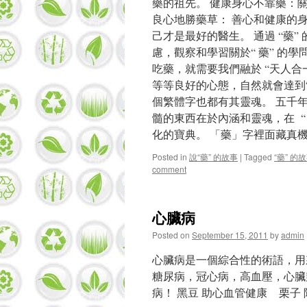
藥的祖先。 健康身心不靠藥：關
良心地勝藥草： 善心和健康的
己才是最好的醫生。 通過 “藥
慮，觀察和學習關於“ 藥” 的
吃藥，就需要我們融於 “天人合
等等良好的心態，自然就會達到
個繁體字也都有其靈魂。 五千
髓的東西在於內涵和靈魂，在 “
化的寶典。 「藥」字裡面藏真機
Posted in
說“藥” 的故事
|
Tagged
“藥” 的
comment
心臟病
Posted on
September 15, 2011
by
admin
心臟病是一個綜合性的術語，用
糖尿病，冠心病，高血壓，心臟
病！ 黑豆 助心血管健康 栗子