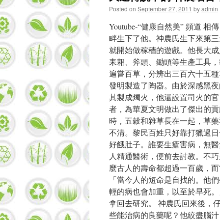
Posted on
September 27, 2011
by
admin
Youtube-“健康自然美” 
畔生下了他。神農氏生下來第三
就開始做稼穡的遊戲。他長大成
耒耜、斧頭、鋤頭等生產工具，
遍嘗百草，分辨出三百六十五種
發明製造了陶器。由於深感黑夜
其製成燭火，他還設置司火的官
者，為華夏文明做出了傑出的貢
時，五穀和雜草長在一起，草藥
不清。黎民百姓只好靠打獵過日
好餓肚子。誰要生瘡害病，無醫
人精通醫術，便前去討教。不巧
麼古人的壽命都超過一百歲，而
「當今人的短命是自找的。他們
輕的病也會加重，以至於早死。
拿回去研究。 神農氏回來後，
些能治病的良藥呢？他絞盡腦汁