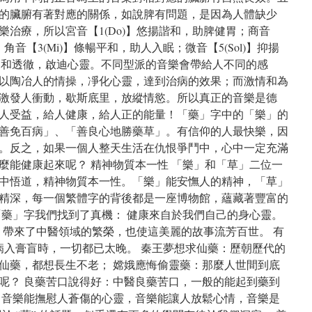
的臟腑有著對應的關係，如說脾有問題，是因為人體缺少
治療，所以宮音【1(Do)】悠揚諧和，助脾健胃；商音
；角音【3(Mi)】條暢平和，助人入眠；微音【5(Sol)】抑揚
】柔和透徹，啟迪心靈。不同型派的音樂會帶給人不同的感
以陶冶人的情操，凈化心靈，達到治病的效果；而激情和為
激發人衝動，歇斯底里，放縱情慾。所以真正的音樂是德
人受益，給人健康，給人正的能量！「藥」字中的「樂」的
善免百病」、「善良心地勝藥草」。有信仰的人最快樂，因
。反之，如果一個人整天生活在仇恨爭鬥中，心中一定充滿
麼能健康起來呢？ 精神物質本一性 「樂」和「草」二位一
中悟道，精神物質本一性。「樂」能安憮人的精神，「草」
精深，每一個繁體字的背後都是一座博物館，蘊藏著豐富的
「藥」字我們找到了真機： 健康來自於我們自己的身心靈。
” 帶來了中醫領域的繁榮，也使這美麗的故事流芳百世。 有
 病入膏盲時，一切都已太晚。 秦王夢想求仙藥：歷朝歷代的
仙藥，都想長生不老； 嫦娥應悔偷靈藥：那麼人世間到底
呢？ 良藥苦口說得好：中醫良藥苦口，一般的能起到藥到
：音樂能撫慰人蒼傷的心靈，音樂能讓人放鬆心情，音樂是