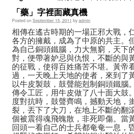
「藥」字裡面藏真機
Posted on
September 15, 2011
by
admin
相傳在遙古時期的一場正邪大戰，
各方的擁戴，成為了中原的共主。
為自己銅頭鐵腦，力大無窮，天下
對，便帶著妒忌與仇恨，不斷的與
的征戰，使得百姓痛苦不堪。黃帝
過，一天晚上天地的使者，來到了
以牛皮製鼓，鼓聲能剋制銅頭鐵腦
傳令工匠，用牛皮做了八十面大鼓
度對抗時，鼓聲齊鳴，撼動天地，
裂，丟下了大刀，在地上不斷的翻
個被震得魂飛魄散，非死即傷。當
回頭一看自己的士兵都奄奄一息，