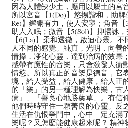
因為人體缺少土，應用以屬土的宮
所以宮音【1(Do)】悠揚諧和，助脾
Re)】鏗鏘有力，使人安寧；角音【3
助人入眠；微音【5(Sol)】抑揚詠
【6(La)】柔和透徹，啟迪心靈。
人不同的感覺。純真，光明，向善
情操，凈化心靈，達到治病的效果
感帶有魔性的音樂，只會激發人衝
情慾。所以真正的音樂是德音，它
境，給人受益，給人健康，給人正
的「樂」的另一種理解為快樂，古
病」、「善良心地勝藥草」。有信
他們時時守住一顆善良的心靈。反
生活在仇恨爭鬥中，心中一定充滿
樂呢？又怎麼能健康起來呢？ 精神