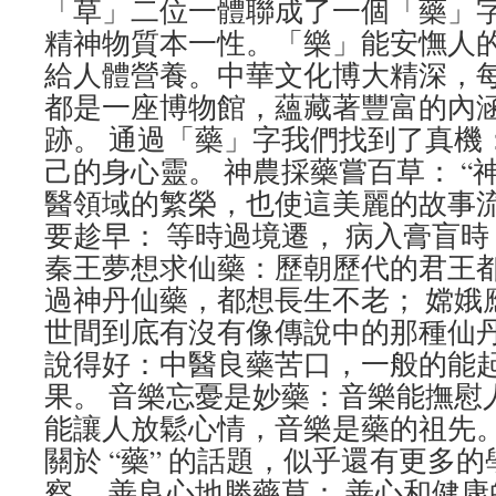
「草」二位一體聯成了一個「藥」
精神物質本一性。「樂」能安憮人
給人體營養。中華文化博大精深，
都是一座博物館，蘊藏著豐富的內
跡。 通過「藥」字我們找到了真機
己的身心靈。 神農採藥嘗百草： “
醫領域的繁榮，也使這美麗的故事流
要趁早： 等時過境遷， 病入膏盲
秦王夢想求仙藥：歷朝歷代的君王
過神丹仙藥，都想長生不老； 嫦娥
世間到底有沒有像傳說中的那種仙丹
說得好：中醫良藥苦口，一般的能
果。 音樂忘憂是妙藥：音樂能撫慰
能讓人放鬆心情，音樂是藥的祖先。
關於 “藥” 的話題，似乎還有更多
察。 善良心地勝藥草： 善心和健