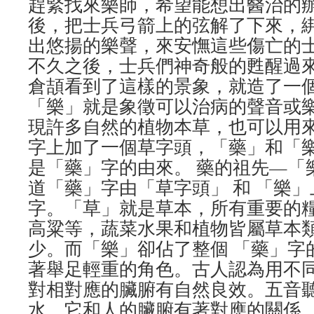
趕緊找來樂師，希望能想出醫治的
後，把士兵弓箭上的弦解了下來，
出悠揚的樂聲，來安憮這些傷亡的
不久之後，士兵們神奇般的甦醒過
倉頡看到了這樣的景象，就造了一
「樂」就是象徵可以治病的聲音或
現許多自然的植物本草，也可以用來
字上加了一個草字頭，「藥」和「
是「藥」字的由來。 藥的祖先—「
道「藥」字由「草字頭」 和 「樂
字。「草」就是草本，所有重要的
高粱等，蔬菜水果和植物皆屬草本
少。而「樂」卻佔了整個 「藥」字
著舉足輕重的角色。古人認為用不
對相對應的臟腑有自然良效。五音
水，它和人的臟腑有著對應的關係