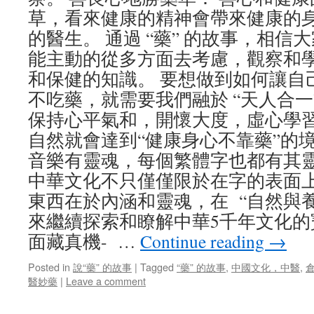
草，看來健康的精神會帶來健康的
的醫生。 通過 “藥” 的故事，相
能主動的從多方面去考慮，觀察和學習
和保健的知識。 要想做到如何讓自
不吃藥，就需要我們融於 “天人合一
保持心平氣和，開懷大度，虛心學
自然就會達到“健康身心不靠藥”的
音樂有靈魂，每個繁體字也都有其靈
中華文化不只僅僅限於在字的表面
東西在於內涵和靈魂，在 “自然與養
來繼續探索和瞭解中華5千年文化的
面藏真機- …
Continue reading
→
Posted in
說“藥” 的故事
|
Tagged
“藥” 的故事
,
中國文化，中醫
,
醫妙藥
|
Leave a comment