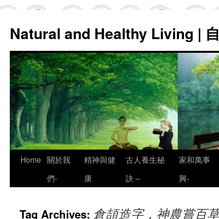
Natural and Healthy Living
Skip
Home
關於我
精神與健
古人養生秘
家和萬事
to
們-
康
訣 –
興-
content
倉頡造字，神農嘗百
Tag Archives: