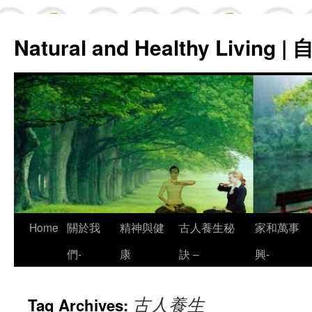
Natural and Healthy Living
Skip
Home
關於我
精神與健
古人養生秘
家和萬事
to
們-
康
訣 –
興-
content
古人養生
Tag Archives: