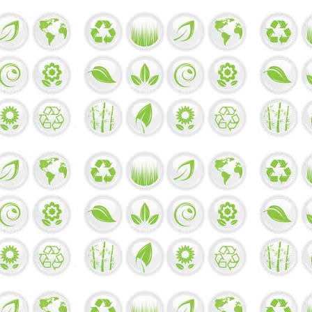
系
统？
古
人
養
生：
修
心
養
神
增
強
免
疫
力
之
道