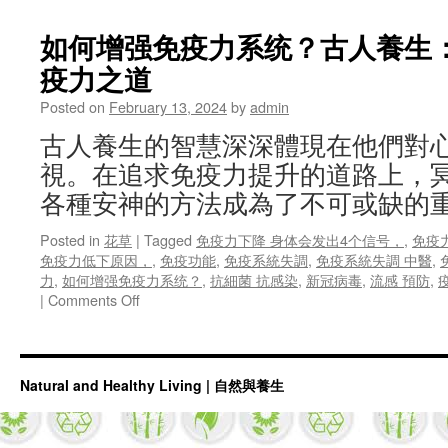
去
秋
如何增强免疫力系统？古人養生：
來，
疫力之道
金
秋
Posted on
February 13, 2024
by
admin
時
節
古人養生的智慧深深體現在他們對
的
視。在追求免疫力提升的道路上，
正
式
各種安神的方法成為了不可或缺的
開
始，
Posted in
花草
|
Tagged
免疫力下降 身体会发出4个信号，
,
免疫
傳
免疫力低下原因，
,
免疫功能
,
免疫系統失調
,
免疫系統失調 中醫
,
承
力
,
如何增强免疫力系统？
,
抗細菌 抗感染
,
新冠病毒
,
流感 預防
,
古
on
|
Comments Off
人
如
秋
何
季
增
養
强
Natural and Healthy Living | 自然與養生
生
免
之
疫
道！
力