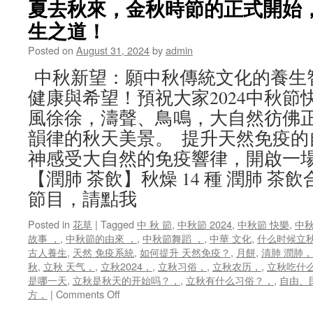
夏去秋來，金秋時節的正式開始，
生之道！
Posted on
August 31, 2024
by
admin
中秋新望：願中秋傳統文化的養生
健康與希望！預祝大家2024中秋節
風徐徐，濤聲、鳥鳴，大自然彷佛
韻律的秋天美景。 提升天然免疫的
神感受大自然的免疫響律，開啟一場
【潤肺 茶飲】秋燥 14 種 潤肺 茶
節目，請點我
Posted in
花草
|
Tagged
中 秋 節
,
中秋節 2024
,
中秋節 快樂
,
中秋
故事 ，
,
中秋節的由來 ，
,
中秋節舞蹈 ，
,
中華 文化
,
什么时候立
古人養生
,
天然 免疫系統
,
如何提升 天然免疫？
,
月餅
,
清肺 潤肺，
秋
,
立秋 天气，
,
立秋2024，
,
立秋习俗，
,
立秋农历，
,
立秋吃什
是哪一天
,
立秋是秋天的开始吗？，
,
立秋有什么习俗？，
,
自由、
on
方，
|
Comments Off
夏