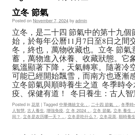
立冬 節氣
Posted on
November 7, 2024
by
admin
立冬，是二十四 節氣中的第十九個
始，於每年公曆11月7日至8日之間
冬，終也，萬物收藏也。立冬 節氣
蓄，萬物進入休養、收藏狀態。它
氣溫顯著下降，天氣轉寒。隨著冷
可能已經開始飄雪，而南方也逐漸
立冬節氣與順時養生之道 冬季時令水
疫、保健有道！ 冬日養生：古人智
Posted in
花草
|
Tagged
中華傳統文化，
,
二十四 節氣 ，
,
冬季時
人智慧
,
古人養生
,
增強免疫
,
立 冬 2024，
,
立冬 節氣
,
立冬 養生 
间？
,
立冬是农历哪一天？，
,
立冬是吃什么？
,
立冬花茶
,
順時養