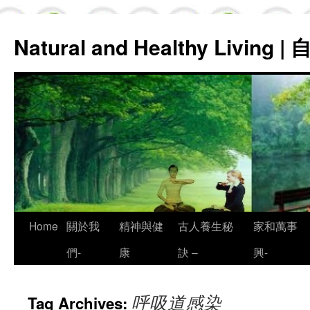
Natural and Healthy Living
Skip
Home
關於我
精神與健
古人養生秘
家和萬事
to
們-
康
訣 –
興-
content
呼吸道感染
Tag Archives: