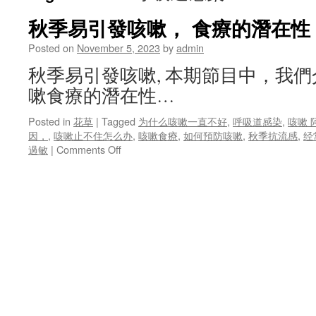
秋季易引發咳嗽， 食療的潛在性 
Posted on
November 5, 2023
by
admin
秋季易引發咳嗽, 本期節目中，我
嗽食療的潛在性…
Posted in
花草
|
Tagged
为什么咳嗽一直不好
,
呼吸道感染
,
咳嗽 
因，
,
咳嗽止不住怎么办
,
咳嗽食療
,
如何預防咳嗽
,
秋季抗流感
,
经
on
過敏
|
Comments Off
秋
季
易
引
發
咳
嗽，
食
療
的
潛