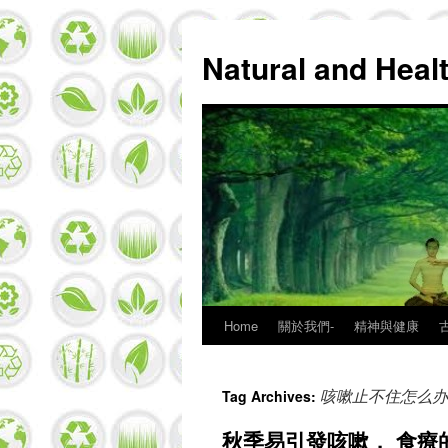
Natural and Hea
Home
關於我們-
精神與健康
Skip
to
咳嗽止不住怎么办
Tag Archives:
content
秋季易引發咳嗽， 食療的