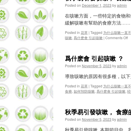
Posted on
December 1, 2023
by
admin
在咳嗽方面，一些特定的食物和
緩解咳嗽有幫助的食療方法……
Posted in
花草
|
Tagged
为什么咳嗽一直
o
咳嗽
,
爲什麽會 引起咳嗽
|
Comments Off
秋
季
易
爲什麽會 引起咳嗽 ？
引
發
Posted on
November 5, 2023
by
admin
咳
嗽
導致咳嗽的原因有很多種，以
食
療
Posted in
花草
|
Tagged
为什么咳嗽一直
的
食療
,
如何預防咳嗽
,
爲什麽會 引起咳嗽
,
经
潛
在
性
秋季易引發咳嗽， 食療的
!
Posted on
November 5, 2023
by
admin
秋季易引發咳嗽, 本期節目中