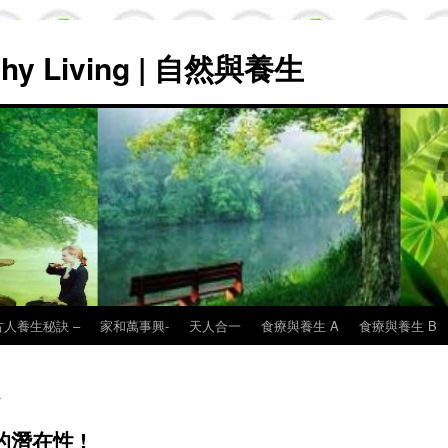
lthy Living | 自然與養生
古人養生秘訣 –
家和萬事興-
天人合一
食療與養生 A
食療與養生 B
潛在性 !