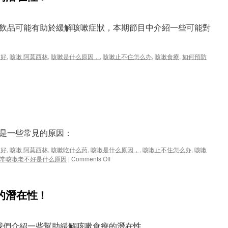
飲品可能有助於緩解咳嗽症狀，本期節目中介紹一些可能對
不好
,
咳嗽 阿莫西林
,
咳嗽是什么原因，
,
咳嗽止不住怎么办
,
咳嗽食療
,
如何預防
n
，
下是一些常見的原因：
不好
,
咳嗽 阿莫西林
,
咳嗽吃什么药
,
咳嗽是什么原因，
,
咳嗽止不住怎么办
,
咳嗽
on
常咳嗽老不好是什么原因
|
Comments Off
爲
什
麽
潛在性 !
會
引
起
咳
，我們介紹一些幫助緩解咳嗽食療的潛在性…