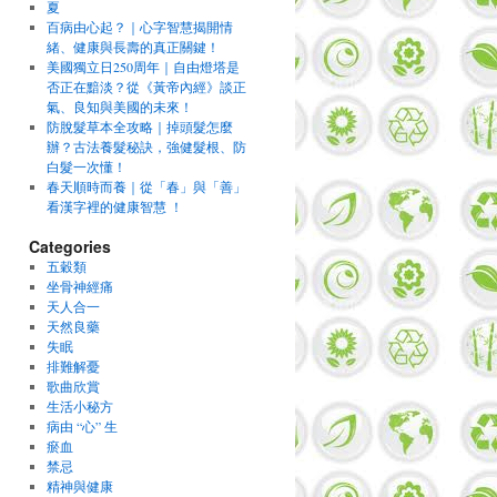
夏
百病由心起？｜心字智慧揭開情
緒、健康與長壽的真正關鍵！
美國獨立日250周年｜自由燈塔是
否正在黯淡？從《黃帝內經》談正
氣、良知與美國的未來！
防脫髮草本全攻略｜掉頭髮怎麼
辦？古法養髮秘訣，強健髮根、防
白髮一次懂！
春天順時而養｜從「春」與「善」
看漢字裡的健康智慧 ！
Categories
五穀類
坐骨神經痛
天人合一
天然良藥
失眠
排難解憂
歌曲欣賞
生活小秘方
病由 “心” 生
瘀血
禁忌
精神與健康