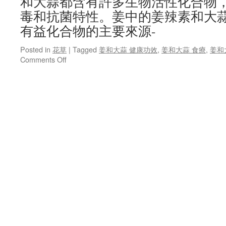
和大蒜都含有許多生物活性化合物
毒和抗菌特性。姜中的姜辣素和大
有益化合物的主要來源-
Posted in
花草
|
Tagged
姜和大蒜 健康功效
,
姜和大蒜 食療
,
姜和
on
Comments Off
秋
季
抗
流
感
食
療
系
列
4
–
姜
和
大
蒜