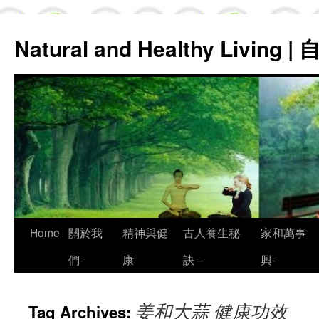
Natural and Healthy Living
Skip
Home
關於我
精神與健
古人養生秘
家和萬事
to
們-
康
訣 –
興-
content
姜和大蒜 健康功效
Tag Archives: