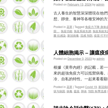
Posted on
February 13, 2024
by
admin
古人養生的智慧深深體現在他們
想、靜坐、養神等各種安神的方
Posted in
花草
|
Tagged
免疫力下降 身体
因，
,
免疫功能
,
免疫系統失調
,
免疫系統失
菌 抗感染
,
新冠病毒
,
流感 預防
,
疫苗 打不
人體細胞揭示 – 讓瘟
Posted on
December 3, 2023
by
admin
根據《黃帝內經》的記載，若一
來的超強免疫力可以抵禦病毒。
冷、自私的特性。一起來看看顯
Posted in
花草
|
Tagged
Covid 19
,
新冠病
状与病因
,
病毒
,
瘟疫
,
肺炎
,
預防 秋季流感
|