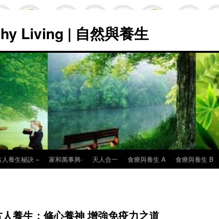
lthy Living | 自然與養生
古人養生秘訣 –
家和萬事興-
天人合一
食療與養生 A
食療與養生 B
人養生：修心養神 增強免疫力之道