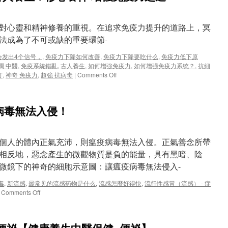
對心靈和精神修養的重視。在追求免疫力提升的道路上，冥
法成為了不可或缺的重要環節-
会发出4个信号，
,
免疫力下降如何改善
,
免疫力下降要吃什么
,
免疫力低下原
調 中醫
,
免疫系統錯亂
,
古人養生
,
如何增強免疫力
,
如何增强免疫力系统？
,
抗細
on
打
,
神奇 免疫力
,
超強 抗病毒
|
Comments Off
如
何
增
疫病毒無法入侵！
强
免
疫
力
個人的體內正氣充沛，則瘟疫病毒無法入侵。正氣善念所帶
系
相反地，惡念產生的微觀物質是負的能量，具有黑暗、陰
统？
微鏡下的神奇的細胞示意圖：讓瘟疫病毒無法侵入-
古
人
毒
,
新流感
,
最常见的流感药物是什么
,
流感怎麼好得快
,
流行性感冒（流感） - 症
養
on
Comments Off
生：
人
修
體
心
細
養