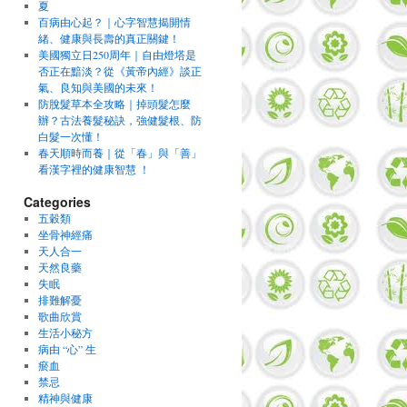
夏
百病由心起？｜心字智慧揭開情
緒、健康與長壽的真正關鍵！
美國獨立日250周年｜自由燈塔是
否正在黯淡？從《黃帝內經》談正
氣、良知與美國的未來！
防脫髮草本全攻略｜掉頭髮怎麼
辦？古法養髮秘訣，強健髮根、防
白髮一次懂！
春天順時而養｜從「春」與「善」
看漢字裡的健康智慧 ！
Categories
五穀類
坐骨神經痛
天人合一
天然良藥
失眠
排難解憂
歌曲欣賞
生活小秘方
病由 “心” 生
瘀血
禁忌
精神與健康