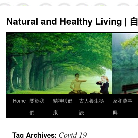
Natural and Healthy Living
Skip
Home
關於我
精神與健
古人養生秘
家和萬事
to
們-
康
訣 –
興-
content
Covid 19
Tag Archives: