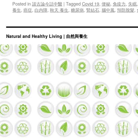
Posted in
談古論今話中醫
|
Tagged
Covid 19
,
便秘
,
免疫力
,
失眠
養生
,
癌症
,
白内障
,
秋天 養生
,
糖尿病
,
腎結石
,
腦中風
,
預防脫髮
,
Natural and Healthy Living | 自然與養生