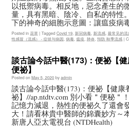
以抵禦病毒。相反地，惡念產生的
量，具有黑暗、陰冷、自私的特性
下的神奇的細胞示意圖：讓瘟疫病
Posted in
花草
|
Tagged
Covid 19
,
新冠病毒
,
新流感
,
最常见的流
性感冒（流感） - 症状与病因
,
病毒
,
瘟疫
,
肺炎
,
預防 秋季流感
|
C
談古論今話中醫(173)：便祕【
便祕】
Posted on
May 5, 2020
by
admin
談古論今話中醫(173)：便祕【健
祕】//ap.ntdtv.com 別小看＂
記憶力減退，熱性的便祕久了還會
大！請看林貴中醫師的錦囊妙方～
新唐人亞太電視台 (NTDHealth)