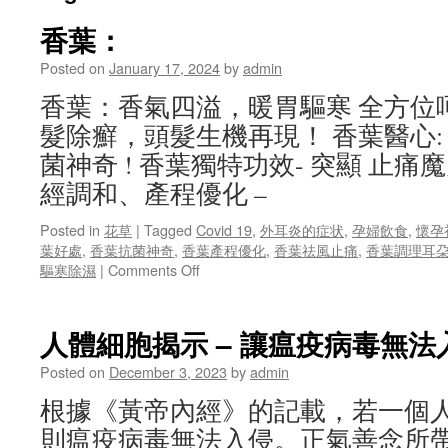
香葉：
Posted on
January 17, 2024
by
admin
香葉：香氣四溢，暖胃驅寒 全方位呵
髮除癬，頭髮生機再現！ 香葉醫心:
菌神奇 ! 香葉獨特功效- 突顯 止痛
經調和、產程優化 –
Posted in
花草
|
Tagged
Covid 19
,
外耳炎的症状
,
孕婦飲食
,
懷孕
葉好處
,
香葉抗菌神奇
,
香葉產程優化
,
香葉祛風止痛
,
香葉調理耳
on
驅寒除濕
|
Comments Off
香
葉：
人體細胞揭示 – 讓瘟疫病毒無法
Posted on
December 3, 2023
by
admin
根據《黃帝內經》的記載，若一個
則瘟疫病毒無法入侵。正氣善念所