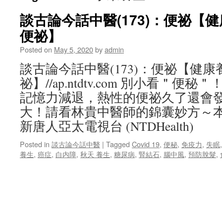
談古論今話中醫(173)：便祕【
便祕】
Posted on
May 5, 2020
by
admin
談古論今話中醫(173)：便祕【健
祕】//ap.ntdtv.com 別小看＂
記憶力減退，熱性的便祕久了還會
大！請看林貴中醫師的錦囊妙方～
新唐人亞太電視台 (NTDHealth)
Posted in
談古論今話中醫
|
Tagged
Covid 19
,
便秘
,
免疫力
,
失眠
養生
,
癌症
,
白内障
,
秋天 養生
,
糖尿病
,
腎結石
,
腦中風
,
預防脫髮
,