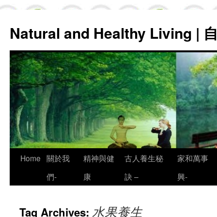
Natural and Healthy Living
Skip
Home
關於我
精神與健
古人養生秘
家和萬事
to
們-
康
訣 –
興-
content
水果養生
Tag Archives: