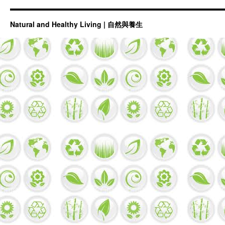
古
論
今
Natural and Healthy Living | 自然與養生
話
中
醫
503-
空
汙
毒
害
難
避
免
中
醫
來
教
『保
護
肺』