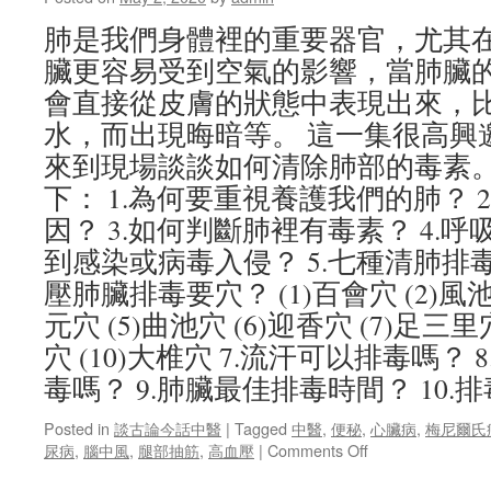
肺是我們身體裡的重要器官，尤其
臟更容易受到空氣的影響，當肺臟
會直接從皮膚的狀態中表現出來，
水，而出現晦暗等。 這一集很高興
來到現場談談如何清除肺部的毒素。
下： 1.為何要重視養護我們的肺？ 
因？ 3.如何判斷肺裡有毒素？ 4.
到感染或病毒入侵？ 5.七種清肺排毒
壓肺臟排毒要穴？ (1)百會穴 (2)風池穴
元穴 (5)曲池穴 (6)迎香穴 (7)足三里穴
穴 (10)大椎穴 7.流汗可以排毒嗎？
毒嗎？ 9.肺臟最佳排毒時間？ 10
Posted in
談古論今話中醫
|
Tagged
中醫
,
便秘
,
心臟病
,
梅尼爾氏
on
尿病
,
腦中風
,
腿部抽筋
,
高血壓
|
Comments Off
談