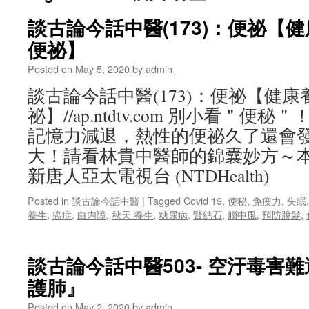
談古論今話中醫(173)：便祕【
便祕】
Posted on
May 5, 2020
by
admin
談古論今話中醫(173)：便祕【健
祕】//ap.ntdtv.com 別小看＂
記憶力減退，熱性的便祕久了還會
大！請看林貴中醫師的錦囊妙方～
新唐人亞太電視台 (NTDHealth)
Posted in
談古論今話中醫
|
Tagged
Covid 19
,
便秘
,
免疫力
,
失眠
養生
,
癌症
,
白内障
,
秋天 養生
,
糖尿病
,
腎結石
,
腦中風
,
預防脫髮
,
談古論今話中醫503- 空汙毒害
護肺』
Posted on
May 2, 2020
by
admin