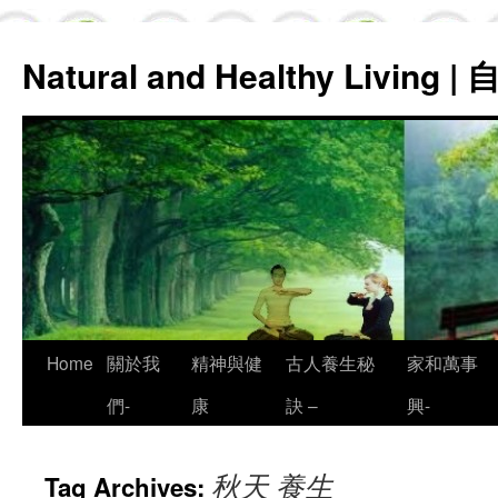
Natural and Healthy Living
Skip
Home
關於我
精神與健
古人養生秘
家和萬事
to
們-
康
訣 –
興-
content
秋天 養生
Tag Archives: