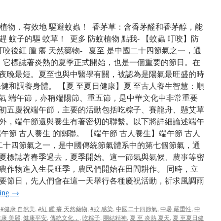
蚊 植物，有效地 驅避蚊蟲！ 香茅草：含香茅醛和香茅醇，能
蚊子的驅 蚊草！ 更多 防蚊植物 點我- 【蚊蟲 叮咬】防
咬後紅 腫 癢 天然藥物- 夏至 是中國二十四節氣之一，通
日。它標誌著炎熱的夏季正式開始，也是一個重要的節日。在
夜晚最短。夏至也與中醫學有關，被認為是陽氣最旺盛的時
健和調養身體。 【夏 至夏日健康】夏 至古人養生智慧：順
四節氣 端午節，亦稱端陽節、重五節，是中華文化中非常重要
初五慶祝端午節，主要的活動包括吃粽子、賽龍舟、懸艾草
外，端午節還與養生有著密切的聯繫。以下將詳細論述端午
午節 古人養生 的關聯。 【端午節 古人養生】端午節 古人
二十四節氣之一，是中國傳統節氣體系中的第七個節氣，通
。立夏標誌著春季過去，夏季開始。這一節氣與氣候、農事等密
農作物進入生長旺季，農民們開始在田間耕作。 同時，立
要節日，先人們會在這一天舉行各種慶祝活動，祈求風調雨
ding
→
,
#健康 自然美
,
#紅 腫 癢 天然藥物
,
#蚊 感染
,
中國二十四節氣
,
中暑 嚴重性
,
中
健康 美麗
,
健康平安
,
傳統文化，
,
吃粽子
,
團結精神
,
夏 至 炎熱 夏天
,
夏 至夏日健