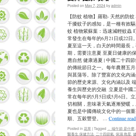
Posted on
May 7, 2024
by
admin
【防蚊 植物】羅勒- 天然的防
干擾蚊子的感知，是一種有效驅趕 
蚊 植物紫蘇葉：迅速減輕蚊蟲 叮
常發生在每年的6月21日或22
夏至這一天，白天的時間最長，
期，需要注意夏 至夏日健康的保
應自然 健康過夏 | 中國二十
的傳統節日之一。每年農曆五月
與菖蒲等。除了豐富的文化內涵
節的歷史來源、文化內涵以及 端
養生與歷史的交融 立夏是中國
常在每年的5月5日或5月6日
切相關，意味著天氣逐漸變暖，
夏也是中國傳統文化中的一個重
順、五穀豐登。 …
Continue rea
Posted in
花草
|
Tagged
， 端午節 是什麽
醫養生 保健方法
,
二十四節氣
,
保濕 救星
,