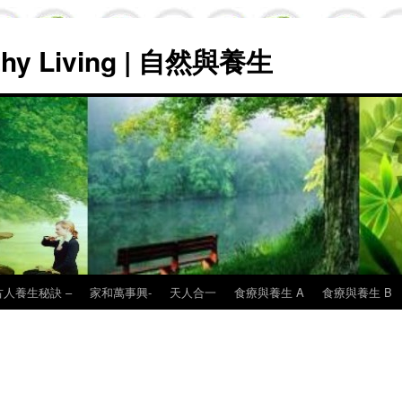
lthy Living | 自然與養生
古人養生秘訣 –
家和萬事興-
天人合一
食療與養生 A
食療與養生 B