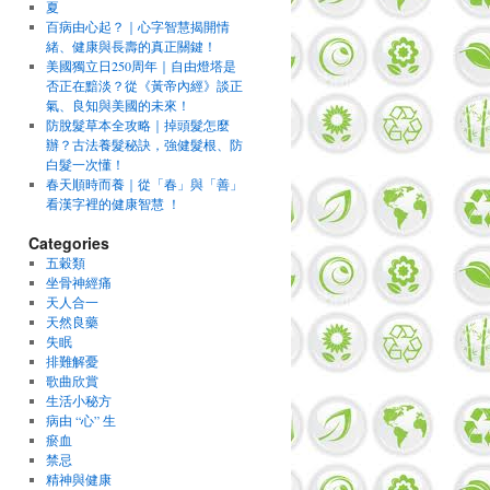
夏
百病由心起？｜心字智慧揭開情
緒、健康與長壽的真正關鍵！
美國獨立日250周年｜自由燈塔是
否正在黯淡？從《黃帝內經》談正
氣、良知與美國的未來！
防脫髮草本全攻略｜掉頭髮怎麼
辦？古法養髮秘訣，強健髮根、防
白髮一次懂！
春天順時而養｜從「春」與「善」
看漢字裡的健康智慧 ！
Categories
五穀類
坐骨神經痛
天人合一
天然良藥
失眠
排難解憂
歌曲欣賞
生活小秘方
病由 “心” 生
瘀血
禁忌
精神與健康