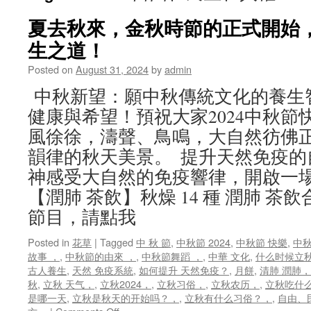
夏去秋來，金秋時節的正式開始，
生之道！
Posted on
August 31, 2024
by
admin
中秋新望：願中秋傳統文化的養生
健康與希望！預祝大家2024中秋節
風徐徐，濤聲、鳥鳴，大自然彷佛
韻律的秋天美景。 提升天然免疫的
神感受大自然的免疫響律，開啟一場
【潤肺 茶飲】秋燥 14 種 潤肺 茶
節目，請點我
Posted in
花草
|
Tagged
中 秋 節
,
中秋節 2024
,
中秋節 快樂
,
中秋
故事 ，
,
中秋節的由來 ，
,
中秋節舞蹈 ，
,
中華 文化
,
什么时候立
古人養生
,
天然 免疫系統
,
如何提升 天然免疫？
,
月餅
,
清肺 潤肺，
秋
,
立秋 天气，
,
立秋2024，
,
立秋习俗，
,
立秋农历，
,
立秋吃什
是哪一天
,
立秋是秋天的开始吗？，
,
立秋有什么习俗？，
,
自由、
on