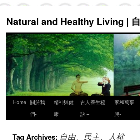
Natural and Healthy Living
Skip
Home
關於我
精神與健
古人養生秘
家和萬事
to
們-
康
訣 –
興-
content
自由、民主、人權
Tag Archives: