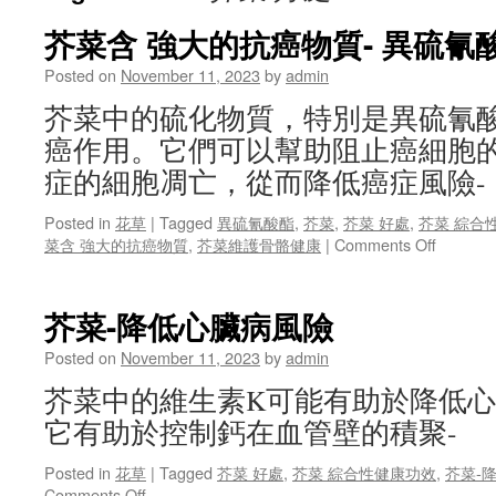
芥菜含 強大的抗癌物質- 異硫氰
Posted on
November 11, 2023
by
admin
芥菜中的硫化物質，特別是異硫氰
癌作用。它們可以幫助阻止癌細胞
症的細胞凋亡，從而降低癌症風險-
Posted in
花草
|
Tagged
異硫氰酸酯
,
芥菜
,
芥菜 好處
,
芥菜 綜合
on
菜含 強大的抗癌物質
,
芥菜維護骨骼健康
|
Comments Off
芥
菜
含
芥菜-降低心臟病風險
強
大
Posted on
November 11, 2023
by
admin
的
芥菜中的維生素K可能有助於降低
抗
癌
它有助於控制鈣在血管壁的積聚-
物
質-
Posted in
花草
|
Tagged
芥菜 好處
,
芥菜 綜合性健康功效
,
芥菜-
異
on
Comments Off