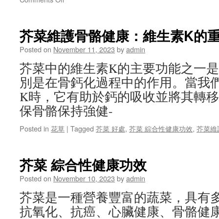
硫
芥
氰
菜-
酸
降
芥菜維護骨骼健康：維生素K的
酯
低
心
Posted on
November 11, 2023
by
admin
臟
芥菜中的維生素K的主要功能之一
病
風
別是在骨鈣化過程中的作用。當我
險
K時，它有助於鈣的吸收並將其轉
保骨骼保持強健-
Posted in
花草
|
Tagged
芥菜 好處
,
芥菜 綜合性健康功效
,
芥菜維
芥菜 綜合性健康功效
Posted on
November 10, 2023
by
admin
芥菜是一種營養豐富的蔬菜，具有
抗氧化、抗癌、心臟健康、骨骼健