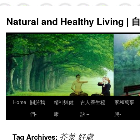
Natural and Healthy Living
Skip
Home
關於我
精神與健
古人養生秘
家和萬事
to
們-
康
訣 –
興-
content
芥菜 好處
Tag Archives: