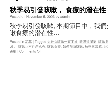
秋季易引發咳嗽， 食療的潛在性 
Posted on
November 5, 2023
by
admin
秋季易引發咳嗽, 本期節目中，我
嗽食療的潛在性…
Posted in
花草
|
Tagged
为什么咳嗽一直不好
,
呼吸道感染
,
咳嗽 
因，
,
咳嗽止不住怎么办
,
咳嗽食療
,
如何預防咳嗽
,
秋季抗流感
,
经
on
過敏
|
Comments Off
秋
季
易
引
發
咳
嗽，
食
療
的
潛