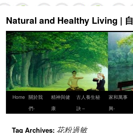
Natural and Healthy Living
Skip
Home
關於我
精神與健
古人養生秘
家和萬事
to
們-
康
訣 –
興-
content
花粉過敏
Tag Archives: