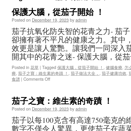
保護大腦，從茄子開始 ！
Posted on
December 19, 2023
by
admin
茄子抗氧化防失智的花青之力- 茄
卻擁有著不平凡的健康之力。其中
效更是讓人驚艷。讓我們一同深入
開其中的花青之迷- 保護大腦，從茄
Posted in
花草
|
Tagged
保護大腦，從茄子開始 ！
,
健腦食療
,
怎
療
,
茄子之寶：維生素的奇蹟 ！
,
茄子做法大全，
,
茄子健康功效
,
on
食譜
|
Comments Off
保
護
大
茄子之寶：維生素的奇蹟 ！
腦，
從
Posted on
December 19, 2023
by
admin
茄
茄子以每100克含有高達750毫克
子
開
數字不僅令人驚異，更使茄子在蔬