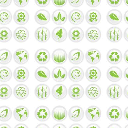
益
健
康
！