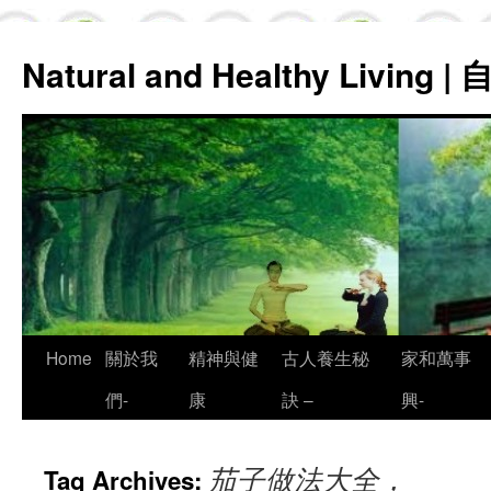
Natural and Healthy Living
Skip
Home
關於我
精神與健
古人養生秘
家和萬事
to
們-
康
訣 –
興-
content
茄子做法大全，
Tag Archives: