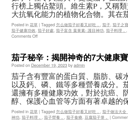
始
行榜上獨佔鰲頭。維生素P，又稱
！
大抗氧化能力的植物化合物。其在茄
Posted in
花草
|
Tagged
怎么做茄子好看又好吃，
,
茄子
,
茄子之寶
茄子健康功效
,
茄子好處
,
茄子富含 葉黃素- 護目神功
,
茄子料理，
on
Comments Off
茄
子
之
茄子秘辛：揭開神奇的7大健康
寶：
維
Posted on
December 19, 2023
by
admin
生
茄子含有豐富的蛋白質、脂肪、碳
素
的
以及鈣、磷、鐵等多種營養成分。
奇
還擁有多種健康功效，對於抗癌、
蹟
！
醇、保護心血管等方面有著卓越的保
Posted in
花草
|
Tagged
怎么做茄子好看又好吃，
,
茄子做法大全
神功
,
茄子料理，
,
茄子營養，
,
茄子食療
,
豆腐茄子煲，
|
Comment