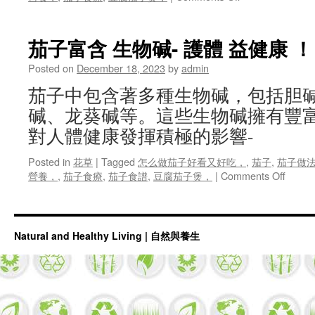
茄
子
之
茄子富含 生物碱- 護體 益健康 ！
纖
維
Posted on
December 18, 2023
by
admin
魅
茄子中包含著多種生物碱，包括胆
力：
降
碱、龙葵碱等。這些生物碱擁有豐
胆
對人體健康發揮積極的影響-
固
醇、
Posted in
花草
|
Tagged
怎么做茄子好看又好吃，
,
茄子
,
茄子做
助
on
營養，
,
茄子食療
,
茄子食譜
,
豆腐茄子煲，
|
Comments Off
減
茄
肥
子
!
富
含
Natural and Healthy Living | 自然與養生
生
物
碱-
護
體