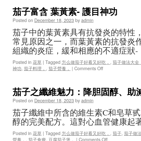
茄子富含 葉黃素- 護目神功
Posted on
December 18, 2023
by
admin
茄子中的葉黃素具有抗發炎的特性
常見原因之一，而葉黃素的抗發炎
組織的炎症，緩和相應的不適症狀
Posted in
花草
|
Tagged
怎么做茄子好看又好吃，
,
茄子做法大全
on
神功
,
茄子料理，
,
茄子營養，
|
Comments Off
茄
子
富
茄子之纖維魅力：降胆固醇、助減
含
葉
Posted on
December 18, 2023
by
admin
黃
茄子纖維中所含的維生素C和皂草
素-
護
醇的完美配方。這對心血管健康起
目
神
Posted in
花草
|
Tagged
怎么做茄子好看又好吃，
,
茄子
,
茄子做
功
on
營養，
,
茄子食療
,
豆腐茄子煲，
|
Comments Off