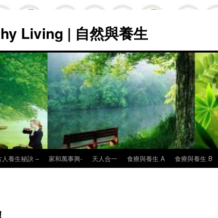
lthy Living | 自然與養生
古人養生秘訣 –
家和萬事興-
天人合一
食療與養生 A
食療與養生 B
！