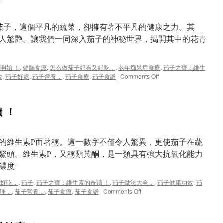
 茄子，這個平凡的蔬菜，卻擁有著不平凡的健康之力。其
人驚艷。讓我們一同深入茄子的神秘世界，揭開其中的花青
開始 ！
,
健腦食療
,
怎么做茄子好看又好吃，
,
老年痴呆症食療
,
茄子之寶：維生
on
效
,
茄子好處
,
茄子營養，
,
茄子食療
,
茄子食譜
|
Comments Off
保
護
大
 ！
腦，
從
茄
子
毫克的維生素P而著稱。這一數字不僅令人驚異，更使茄子在蔬
開
鰲頭。維生素P，又稱類黃酮，是一類具有強大抗氧化能力
始
濃度-
！
又好吃，
,
茄子
,
茄子之寶：維生素的奇蹟 ！
,
茄子做法大全，
,
茄子健康功效
,
茄
on
理，
,
茄子營養，
,
茄子食療
,
茄子食譜
|
Comments Off
茄
子
之