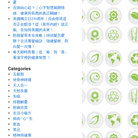
夏
百病由心起？｜心字智慧揭開情
緒、健康與長壽的真正關鍵！
美國獨立日250周年｜自由燈塔是
否正在黯淡？從《黃帝內經》談正
氣、良知與美國的未來！
防脫髮草本全攻略｜掉頭髮怎麼
辦？古法養髮秘訣，強健髮根、防
白髮一次懂！
春天順時而養｜從「春」與「善」
看漢字裡的健康智慧 ！
Categories
五穀類
坐骨神經痛
天人合一
天然良藥
失眠
排難解憂
歌曲欣賞
生活小秘方
病由 “心” 生
瘀血
禁忌
精神與健康