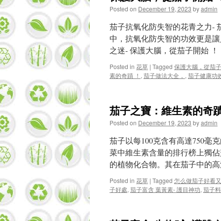
Posted on
December 19, 2023
by
admin
茄子抗氧化防失智的花青之力-
中，抗氧化防失智的功效更是讓
之迷- 保護大腦，從茄子開始 ！
Posted in
花草
|
Tagged
保護大腦，從茄子
素的奇蹟 ！
,
茄子做法大全，
,
茄子健康功
茄子之寶：維生素的奇蹟
Posted on
December 19, 2023
by
admin
茄子以每100克含有高達750
菜中維生素含量的排行榜上獨佔
的植物化合物。其在茄子中的高
Posted in
花草
|
Tagged
怎么做茄子好看
子好處
,
茄子富含 葉黃素- 護目神功
,
茄子料