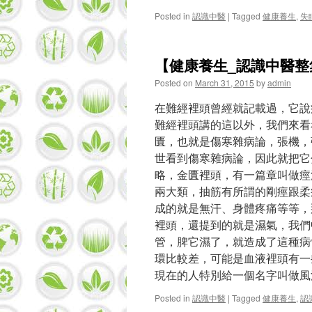
Posted in
認識中醫
|
Tagged
健康養生
,
失
【健康養生_認識中醫
Posted on
March 31, 2015
by
admin
在難經裡頭曾經就記載過，它說
難­經裡頭講的這以外，我們來
匱，­也就是傷寒雜病論，張機
世看到傷寒雜病論，因此就把它
略，金匱裡頭，有一篇章叫做痙
兩大類，抽筋有所謂的剛痙跟柔
成的就是無汗、身體疼痛等等，
裡頭，還提到的就是濕氣，我們
管，脾它濕了，就造成了這種病
環比較差，可能是血液裡頭有一
現在的人特別給一個名字叫做風
Posted in
認識中醫
|
Tagged
健康養生
,
認