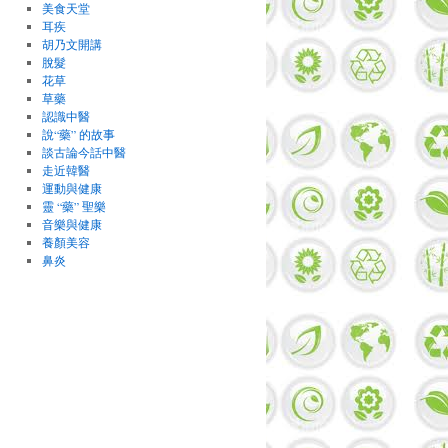
美食天堂
耳疾
胡乃文開講
脫髮
花草
草藥
認識中醫
說“藥” 的故事
談古論今話中醫
走近韓醫
運動與健康
靈 “藥” 聖樂
音樂與健康
養顏美容
鼻炎