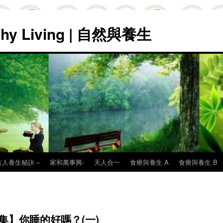
lthy Living | 自然與養生
古人養生秘訣 –
家和萬事興-
天人合一
食療與養生 A
食療與養生 B
集】你睡的好嗎？(一)