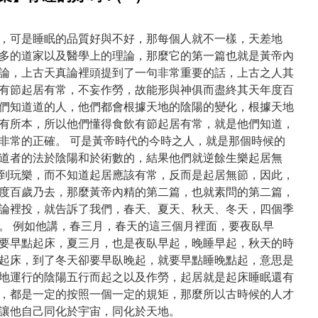
，可是睡眠的品質好與不好，那每個人就不一樣，天差地
多的道家以及醫學上的理論，那麼它的第一篇也就是黃帝內
論，上古天真論裡頭提到了一句非常重要的話，上古之人其
有節起居有常，不妄作勞，故能形與神俱而盡終其天年度百
們知道道的人，他們都會根據天地的陰陽的變化，根據天地
有所本，所以他們懂得食飲有節起居有常，就是他們知道，
非常的正確。 可是黃帝時代的今時之人，就是那個時候的
道者的法於陰陽和於術數的，結果他們就逆餘生樂起居無
到玩樂，而不知道起居應該有常，反而是起居無節，因此，
度百歲乃去，那麼黃帝內精的第二篇，也就素問的第二篇，
論裡投，就告訴了我們，春天、夏天、秋天、冬天，四個季
。 例如他講，春三月，春天的這三個月裡面，要夜臥早
要早點起床，夏三月，也是夜臥早起，晚睡早起，秋天的時
起床，到了冬天卻要早臥晚起，就要早點睡晚點起，意思是
地運行的陰陽五行而起之以及作勞，起居就是起床睡眠還有
，都是一定的按照一個一定的規矩，那麼所以古時候的人才
讓他自己同化於宇宙，同化於天地。