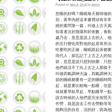
Posted on
May 9, 2018
by
admin
您睡的好嗎？睡眠每天都得做的
別，黃帝內經這本書裡頭有非常
經的素問第一篇，叫做上古天真
知道者法於陰陽和於術數，食飲
歲乃去，意思是說上古的人，他
的五行變化而對他的起居有所法
吃要吃的正確，睡眠跟起床都要
現代人，卻忘記了上古之人的知
節，意思是說只想到快樂，只想
他們就活不了向上古之人那樣子
叫做四氣調神大論，四氣調神大
節的睡眠都要有一定的睡眠時間
起，就是要比較晚一點睡，但是
候就要早臥早起，早點睡早一點
說古時候的人他們是完全按照天
作勞，就是說去工作去勞動等等
能夠活的自在，活的好，因為他