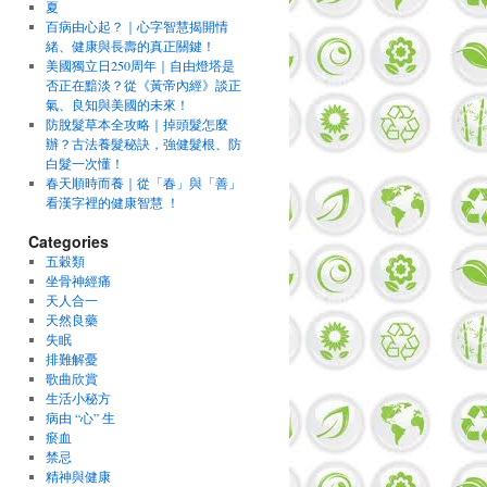
夏
百病由心起？｜心字智慧揭開情
緒、健康與長壽的真正關鍵！
美國獨立日250周年｜自由燈塔是
否正在黯淡？從《黃帝內經》談正
氣、良知與美國的未來！
防脫髮草本全攻略｜掉頭髮怎麼
辦？古法養髮秘訣，強健髮根、防
白髮一次懂！
春天順時而養｜從「春」與「善」
看漢字裡的健康智慧 ！
Categories
五穀類
坐骨神經痛
天人合一
天然良藥
失眠
排難解憂
歌曲欣賞
生活小秘方
病由 “心” 生
瘀血
禁忌
精神與健康