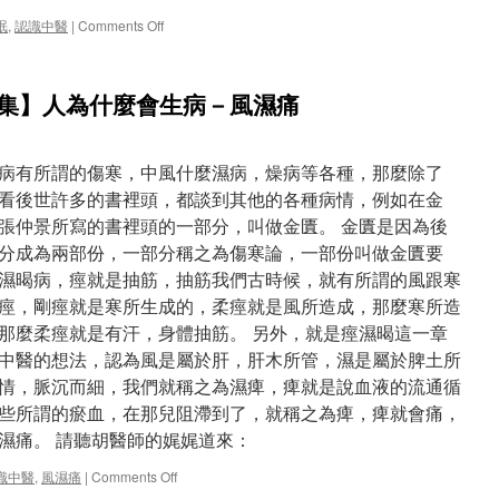
on
眠
,
認識中醫
|
Comments Off
【健
康
養
整集】人為什麼會生病－風濕痛
生
_
認
識
病有所謂的傷寒，中風什麼濕病，燥病等各種，那麼除了
中
看看後世許多的書裡頭，都談到其他的各種病情，例如在金
醫
，張仲景所寫的書裡頭的一部分，叫做金匱。 金匱是因為後
整
集】
分成為兩部份，一部分稱之為傷寒論，一部份­叫做金匱要
你
濕暍病，痙就是抽筋，抽筋我們古時候，就有所­謂的風跟寒
睡
痙，剛痙就是寒所生成的，柔痙就是風所造成，­那麼寒所造
的
好
那麼柔痙就是有汗，身體抽筋。 另外，就是痙濕暍這一章
嗎？
中醫的想法，認為風是屬於肝，肝­木所管，濕是屬於脾土所
(一)
情，脈沉而細，我們就稱之為濕痺­，痺就是說血液的流通循
些所謂的瘀血，在那兒阻滯到了，­就稱之為痺，痺就會痛，
濕痛。 請聽胡醫師的娓娓道來：
on
識中醫
,
風濕痛
|
Comments Off
【健