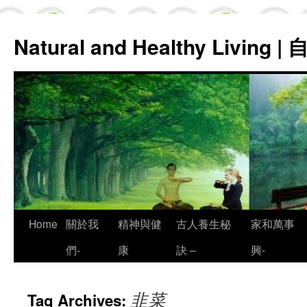
Natural and Healthy Living
Skip
Home
關於我
精神與健
古人養生秘
家和萬事
to
們-
康
訣 –
興-
content
韭菜
Tag Archives: