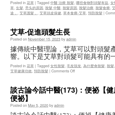
Posted in
花草
|
Tagged
中醫 治療 脫髮
,
哪些食物對頭髮有益
,
女
解
草
,
生髮
,
秃头的原因
,
脫髮 中醫
,
脫髮原因
,
脫髮治療
,
脫髮食療
,
決
途，
,
艾草護髮，
,
艾草頭皮保健
,
草本食療-艾草
,
預防脫髮
|
Comm
脫
髮
困
艾草-促進頭髮生長
擾
Posted on
November 15, 2023
by
admin
據傳統中醫理論，艾草可以對頭髮
響。以下是艾草對頭髮可能具有的
Posted in
花草
|
Tagged
女性脫髮
,
毛发脱发
,
為什麼會脫髮
,
脫髮
on
艾草健康功效
,
預防脫髮
|
Comments Off
艾
草-
促
談古論今話中醫(173)：便祕【
進
便祕】
頭
髮
Posted on
May 5, 2020
by
admin
生
長