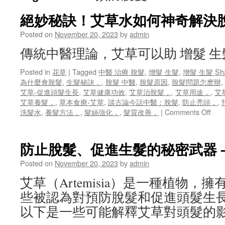
絕妙秘訣！艾草水如何神奇解決
Posted on
November 20, 2023
by
admin
傳統中醫理論，艾草可以助 增髮 
Posted in
花草
|
Tagged
中醫 治療 脫髮
,
增髮 生髮
,
增髮 生髮 Sh
為什麼會脫髮
,
生髮秘訣，
,
脫髮 中醫
,
脫髮原因
,
脫髮問題怎麽辦
,
艾草-促進頭髮生長
,
艾草健康功效
,
艾草治脫髮，
,
艾草用途，
,
艾
艾草養髮，
,
草本食療-艾草
,
談古論今話中醫：脫髮
,
防止禿頭，
,
on
洗髮水
,
養髮方法，
,
髮絲強化，
,
髮質改善，
|
Comments Off
絕
妙
秘
防止脫髮、促進生髮的秘密武器 –
訣！
艾
Posted on
November 20, 2023
by
admin
草
艾草（Artemisia）是一種植物，
水
如
些被認為對預防脫髮和促進頭髮生
何
以下是一些可能解釋艾草對頭髮的
神
奇