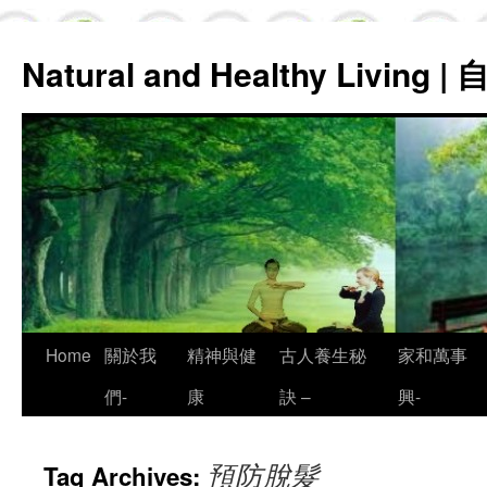
Natural and Healthy Living
Skip
Home
關於我
精神與健
古人養生秘
家和萬事
to
們-
康
訣 –
興-
content
預防脫髮
Tag Archives: