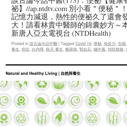
談古論今話中醫(173)：便祕【健
祕】//ap.ntdtv.com 別小看＂
記憶力減退，熱性的便祕久了還會
大！請看林貴中醫師的錦囊妙方～
新唐人亞太電視台 (NTDHealth)
Posted in
談古論今話中醫
|
Tagged
Covid 19
,
便秘
,
免疫力
,
失眠
養生
,
癌症
,
白内障
,
秋天 養生
,
糖尿病
,
腎結石
,
腦中風
,
預防脫髮
,
Natural and Healthy Living | 自然與養生