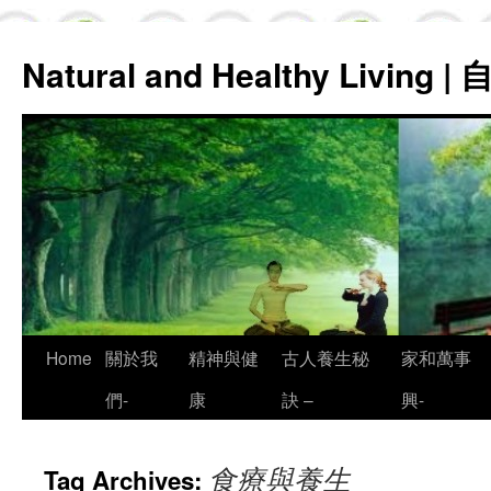
Natural and Healthy Living
Skip
Home
關於我
精神與健
古人養生秘
家和萬事
to
們-
康
訣 –
興-
content
食療與養生
Tag Archives: