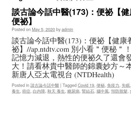
談古論今話中醫(173)：便祕【
便祕】
Posted on
May 5, 2020
by
admin
談古論今話中醫(173)：便祕【健
祕】//ap.ntdtv.com 別小看＂
記憶力減退，熱性的便祕久了還會
大！請看林貴中醫師的錦囊妙方～
新唐人亞太電視台 (NTDHealth)
Posted in
談古論今話中醫
|
Tagged
Covid 19
,
便秘
,
免疫力
,
失眠
養生
,
癌症
,
白内障
,
秋天 養生
,
糖尿病
,
腎結石
,
腦中風
,
預防脫髮
,