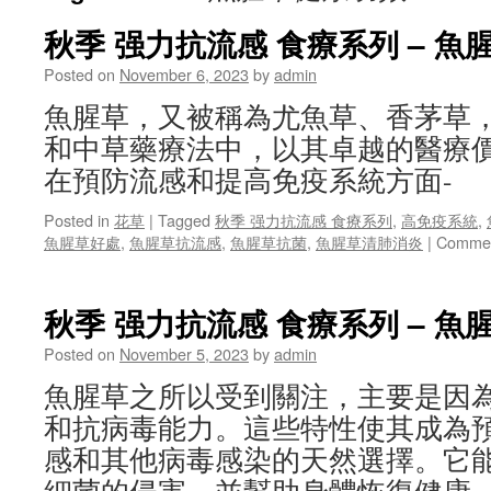
秋季 强力抗流感 食療系列 – 魚
Posted on
November 6, 2023
by
admin
魚腥草，又被稱為尤魚草、香茅草
和中草藥療法中，以其卓越的醫療
在預防流感和提高免疫系統方面-
Posted in
花草
|
Tagged
秋季 强力抗流感 食療系列
,
高免疫系統
,
魚腥草好處
,
魚腥草抗流感
,
魚腥草抗菌
,
魚腥草清肺消炎
|
Commen
秋季 强力抗流感 食療系列 – 魚
Posted on
November 5, 2023
by
admin
魚腥草之所以受到關注，主要是因
和抗病毒能力。這些特性使其成為
感和其他病毒感染的天然選擇。它