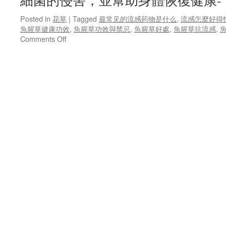
細菌的侵害，並幫助身體恢復健康-
Posted in
花草
|
Tagged
最常见的流感药物是什么
,
流感怎麼好得
魚腥草健康功效
,
魚腥草功效與禁忌
,
魚腥草好處
,
魚腥草抗流感
,
on
Comments Off
秋
季
强
力
抗
流
感
食
療
系
列
–
魚
腥
草