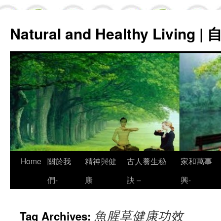
Natural and Healthy Living
Skip
Home
關於我
精神與健
古人養生秘
家和萬事
to
們-
康
訣 –
興-
content
魚腥草健康功效
Tag Archives: