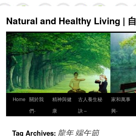
Natural and Healthy Living
Skip
Home
關於我
精神與健
古人養生秘
家和萬事
to
們-
康
訣 –
興-
content
龍年 端午節
Tag Archives: