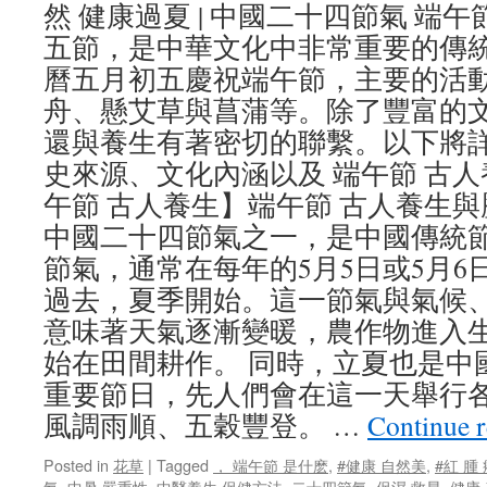
然 健康過夏 | 中國二十四節氣 端
五節，是中華文化中非常重要的傳
曆五月初五慶祝端午節，主要的活
舟、懸艾草與菖蒲等。除了豐富的
還與養生有著密切的聯繫。以下將
史來源、文化內涵以及 端午節 古人
午節 古人養生】端午節 古人養生與
中國二十四節氣之一，是中國傳統
節氣，通常在每年的5月5日或5月6
過去，夏季開始。這一節氣與氣候
意味著天氣逐漸變暖，農作物進入
始在田間耕作。 同時，立夏也是中
重要節日，先人們會在這一天舉行
風調雨順、五穀豐登。 …
Continue 
Posted in
花草
|
Tagged
， 端午節 是什麽
,
#健康 自然美
,
#紅 腫
氣
,
中暑 嚴重性
,
中醫養生 保健方法
,
二十四節氣
,
保濕 救星
,
健康