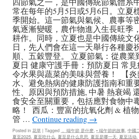
四節氣之一，是中國傳統節氣體系
常在每年的5月5日或5月6日。立夏
季開始。這一節氣與氣候、農事等
氣逐漸變暖，農作物進入生長旺季
耕作。同時，立夏也是中國傳統文
日，先人們會在這一天舉行各種慶
順、五穀豐登。 立夏節氣：從農業
夏日 健康守護手冊：預防夏日 常見
令水果與蔬菜的美味與營養！ 【炎熱
水、避免熱病的健康防護指南和重要
性、原因與預防措施, 中暑 熱衰竭 
食安全至關重要，包括應對食物中
略！ 西瓜：豐富的抗氧化劑 & 植
管 …
Continue reading
→
Posted in
花草
|
Tagged
， 端午節 是什麽
,
• 端午節的故事
,
中國
夏至2025
,
夏至吃什么
,
夏至是什么意思
,
夏至是哪一天
,
夏至活动
,