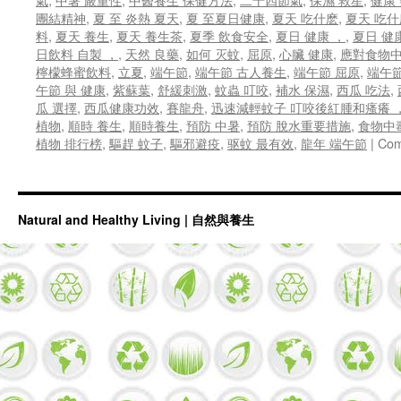
團結精神
,
夏 至 炎熱 夏天
,
夏 至夏日健康
,
夏天 吃什麽
,
夏天 吃
料
,
夏天 養生
,
夏天 養生茶
,
夏季 飲食安全
,
夏日 健康 ，
,
夏日 健
日飲料 自製 ，
,
天然 良藥
,
如何 灭蚊
,
屈原
,
心臟 健康
,
應對食物
檸檬蜂蜜飲料
,
立夏
,
端午節
,
端午節 古人養生
,
端午節 屈原
,
端午節
午節 與 健康
,
紫蘇葉
,
舒緩刺激
,
蚊蟲 叮咬
,
補水 保濕
,
西瓜 吃法
,
瓜 選擇
,
西瓜健康功效
,
賽龍舟
,
迅速減輕蚊子 叮咬後紅腫和瘙癢 
植物
,
順時 養生
,
順時養生
,
預防 中暑
,
預防 脫水重要措施
,
食物中
植物 排行榜
,
驅趕 蚊子
,
驅邪避疫
,
驱蚊 最有效
,
龍年 端午節
|
Com
Natural and Healthy Living | 自然與養生