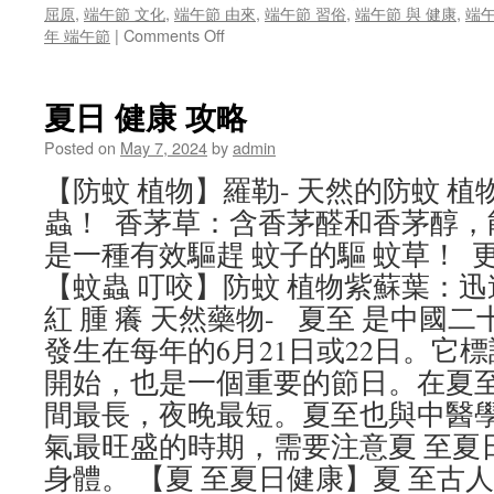
屈原
,
端午節 文化
,
端午節 由來
,
端午節 習俗
,
端午節 與 健康
,
端
on
年 端午節
|
Comments Off
夏
–
古
夏日 健康 攻略
人
養
Posted on
May 7, 2024
by
admin
生
【防蚊 植物】羅勒- 天然的防蚊 植
與
歷
蟲！ 香茅草：含香茅醛和香茅醇，
史
是一種有效驅趕 蚊子的驅 蚊草！ 更
的
交
【蚊蟲 叮咬】防蚊 植物紫蘇葉：迅
融
紅 腫 癢 天然藥物- 夏至 是中國
發生在每年的6月21日或22日。它
開始，也是一個重要的節日。在夏
間最長，夜晚最短。夏至也與中醫
氣最旺盛的時期，需要注意夏 至夏
身體。 【夏 至夏日健康】夏 至古