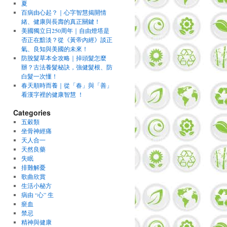
夏
百病由心起？｜心字智慧揭開情
緒、健康與長壽的真正關鍵！
美國獨立日250周年｜自由燈塔是
否正在黯淡？從《黃帝內經》談正
氣、良知與美國的未來！
防脫髮草本全攻略｜掉頭髮怎麼
辦？古法養髮秘訣，強健髮根、防
白髮一次懂！
春天順時而養｜從「春」與「善」
看漢字裡的健康智慧 ！
Categories
五穀類
坐骨神經痛
天人合一
天然良藥
失眠
排難解憂
歌曲欣賞
生活小秘方
病由 “心” 生
瘀血
禁忌
精神與健康