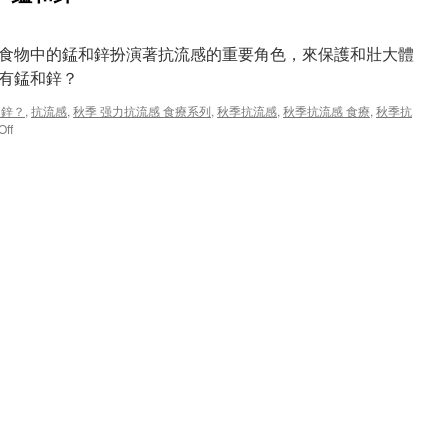
食物中的錳和鋅扮演著抗流感的重要角色，來保護和壯大體
含有錳和鋅？
和鋅？
,
抗流感
,
秋季 强力抗流感 食療系列
,
秋季抗流感
,
秋季抗流感 食療
,
秋季抗
on
Off
秋
季
抗
流
感
食
療
系
列
7
–
錳
和
鋅