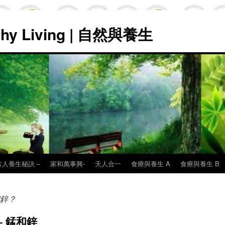
lthy Living | 自然與養生
古人養生秘訣 –
家和萬事興-
天人合一
食療與養生 A
食療與養生 B
鋅？
– 錳和鋅