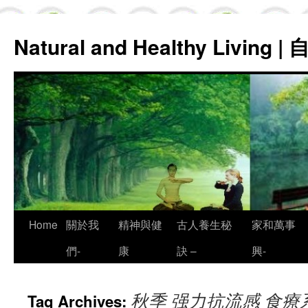
Natural and Healthy Living
Skip
Home
關於我
精神與健
古人養生秘
家和萬事
to
們-
康
訣 –
興-
content
秋季 强力抗流感 食療
Tag Archives: