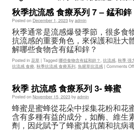
秋季抗流感 食療系列 7 – 錳和鋅
Posted on
December 1, 2023
by
admin
秋季通常是流感爆發季節，很多食
抗流感的重要角色，來保護和壯大
解哪些食物含有錳和鋅？
Posted in
花草
|
Tagged
哪些食物含有錳和鋅？
,
抗流感
,
秋季 强
抗流感 食療
,
秋季抗流感 食療系列
,
魚腥草抗流感
|
Comments Off
秋季 抗流感 食療系列 3- 蜂蜜
Posted on
November 15, 2023
by
admin
蜂蜜是蜜蜂從花朵中採集花粉和花
含有多種有益的成分，如酶、維生
劑，因此賦予了蜂蜜其抗菌和抗病毒