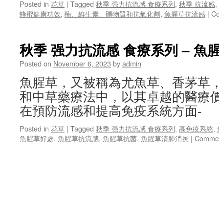
Posted in
花草
|
Tagged
秋季 强力抗流感 食療系列
,
秋季 抗流感
,
蜂蜜健康功效
,
酶、維生素、礦物質和抗氧化劑
,
魚腥草抗流感
|
Co
秋季 强力抗流感 食療系列 – 魚
Posted on
November 6, 2023
by
admin
魚腥草，又被稱為尤魚草、香茅草
和中草藥療法中，以其卓越的醫療
在預防流感和提高免疫系統方面-
Posted in
花草
|
Tagged
秋季 强力抗流感 食療系列
,
高免疫系統
,
魚腥草好處
,
魚腥草抗流感
,
魚腥草抗菌
,
魚腥草清肺消炎
|
Commen