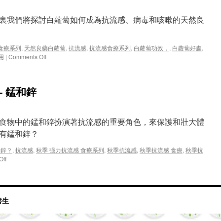
抗
流
裏我們將探討白蘿蔔如何成為抗流感、病毒和咳嗽的天然良
感
食
療
系
 食療系列
,
天然良藥白蘿蔔
,
抗流感
,
抗流感食療系列
,
白蘿蔔功效，
,
白蘿蔔好處
,
列
on
用
|
Comments Off
7
秋
–
冬
錳
免
– 錳和鋅
和
疫
鋅
加
雙
持！
重
抗
食物中的錳和鋅扮演著抗流感的重要角色，來保護和壯大體
力
流
含有錳和鋅？
量，
感
打
食
和鋅？
,
抗流感
,
秋季 强力抗流感 食療系列
,
秋季抗流感
,
秋季抗流感 食療
,
秋季抗
造
療
on
Off
超
系
秋
強
列
季
免
8
抗
疫
–
流
體
天
與養生
感
系！
然
食
良
療