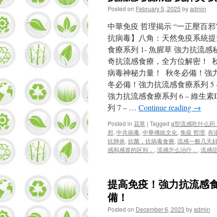
Posted on
February 5, 2025
by
admin
中華免疫 哲理揭示 “一正壓百
抗病毒】八角：天然免疫系統提
食療系列 1- 魚腥草 強力抗流
奇抗流感食療，全方位解密！ 秋
病毒神秘力量！ 秋冬必備！強力
冬必備！強力抗流感食療系列 5
強力抗流感食療系列 6 – 維
列 7 – …
Continue reading
→
Posted in
花草
|
Tagged
a型流感吃什么药
邪
,
中共病毒
,
中華傳統文化
,
免疫 哲理
,
布
抗肺炎
,
抗菌，抗病毒食療
,
流感一般几天
感和感冒的区别，
,
流感怎么治疗，
,
流感
提高免疫！強力抗流感食
備！
Posted on
December 6, 2023
by
admin