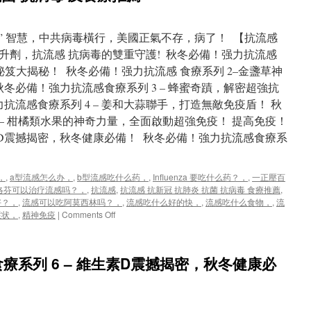
邪” 智慧，中共病毒橫行，美國正氣不存，病了！ 【抗流感
升劑，抗流感 抗病毒的雙重守護! 秋冬必備！强力抗流感
感秘笈大揭秘！ 秋冬必備！强力抗流感 食療系列 2–金盞草神
冬必備！強力抗流感食療系列 3 – 蜂蜜奇蹟，解密超強抗
抗流感食療系列 4 – 姜和大蒜聯手，打造無敵免疫盾！ 秋
 – 柑橘類水果的神奇力量，全面啟動超強免疫！ 提高免疫！
生素D震撼揭密，秋冬健康必備！ 秋冬必備！強力抗流感食療系
，
,
a型流感怎么办，
,
b型流感吃什么药，
,
Influenza 要吃什么药？，
,
一正壓百
洛芬可以治疗流感吗？，
,
抗流感
,
抗流感 抗新冠 抗肺炎 抗菌 抗病毒 食療推薦
,
好？，
,
流感可以吃阿莫西林吗？，
,
流感吃什么好的快，
,
流感吃什么食物，
,
流
on
症状，
,
精神免疫
|
Comments Off
抗
流
感
療系列 6 – 維生素D震撼揭密，秋冬健康必
抗
新
冠
抗