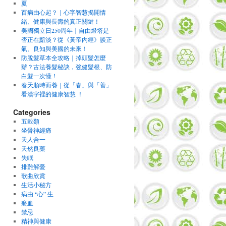
夏
百病由心起？｜心字智慧揭開情
緒、健康與長壽的真正關鍵！
美國獨立日250周年｜自由燈塔是
否正在黯淡？從《黃帝內經》談正
氣、良知與美國的未來！
防脫髮草本全攻略｜掉頭髮怎麼
辦？古法養髮秘訣，強健髮根、防
白髮一次懂！
春天順時而養｜從「春」與「善」
看漢字裡的健康智慧 ！
Categories
五穀類
坐骨神經痛
天人合一
天然良藥
失眠
排難解憂
歌曲欣賞
生活小秘方
病由 “心” 生
瘀血
禁忌
精神與健康