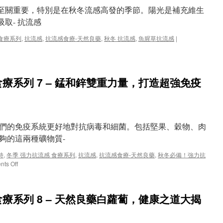
肺
至關重要，特別是在秋冬流感高發的季節。陽光是補充維生
炎
抗
取- 抗流感
菌
抗
 食療系列
,
抗流感
,
抗流感食療-天然良藥
,
秋冬 抗流感
,
魚腥草抗流感
|
病
毒
及
食
療系列 7 – 錳和鋅雙重力量，打造超強免疫
療
推
薦
們的免疫系統更好地對抗病毒和細菌。包括堅果、穀物、肉
夠的這兩種礦物質-
持
,
冬季 强力抗流感 食療系列
,
抗流感
,
抗流感食療-天然良藥
,
秋冬必備！強力抗
on
ts Off
秋
冬
必
療系列 8 – 天然良藥白蘿蔔，健康之道大揭
備！
強
力