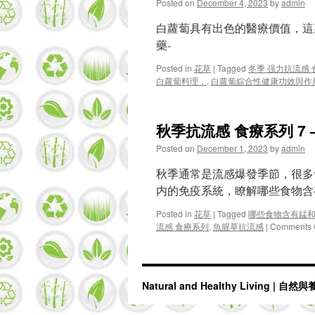
Posted on
December 4, 2023
by
admin
震
撼
白蘿蔔具有出色的醫療價值，這
揭
密，
藥-
秋
冬
Posted in
花草
|
Tagged
冬季 强力抗流感
健
白蘿蔔料理，
,
白蘿蔔綜合性健康功效與作
康
必
備！
秋季抗流感 食療系列 7 
Posted on
December 1, 2023
by
admin
秋季通常是流感爆發季節，很多
内的免疫系統，瞭解哪些食物
Posted in
花草
|
Tagged
哪些食物含有錳
流感 食療系列
,
魚腥草抗流感
|
Comments 
Natural and Healthy Living | 自然