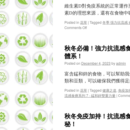
維生素D對免疫系統的正常運作
素D的理想來源，還有在食物中吸
Posted in
花草
|
Tagged
冬季 强力抗流感
on
Comments Off
提
高
免
秋冬必備！強力抗流感食
疫！
強
體系！
力
Posted on
December 4, 2023
by
admin
抗
流
富含錳和鋅的食物，可以幫助我
感
食
類和豆類，可以確保我們獲得足
療
系
Posted in
花草
|
Tagged
健康之道
,
免疫加
列
流感食療系列 7 - 錳和鋅雙重力量
|
Commen
6
–
維
秋冬免疫加持！抗流感食
生
素
秘！
D