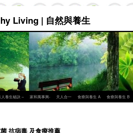
lthy Living | 自然與養生
古人養生秘訣 –
家和萬事興-
天人合一
食療與養生 A
食療與養生 B
抗菌 抗病毒 及食療推薦