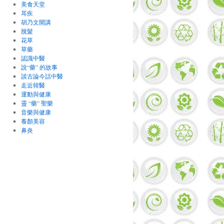
美食天堂
耳疾
胡乃文開講
脫髮
花草
草藥
認識中醫
說“藥” 的故事
談古論今話中醫
走近韓醫
運動與健康
靈 “藥” 聖樂
音樂與健康
養顏美容
鼻炎